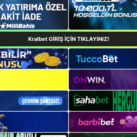
Kralbet GİRİŞ İÇİN TIKLAYINIZ!