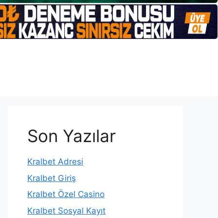
Son Yazılar
Kralbet Adresi
Kralbet Giriş
Kralbet Özel Casino
Kralbet Sosyal Kayıt