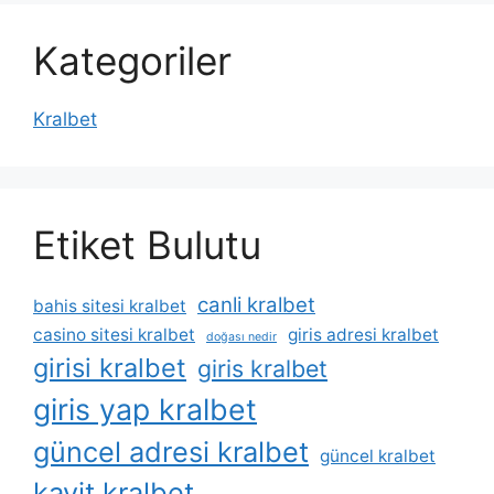
Kategoriler
Kralbet
Etiket Bulutu
canli kralbet
bahis sitesi kralbet
casino sitesi kralbet
giris adresi kralbet
doğası nedir
girisi kralbet
giris kralbet
giris yap kralbet
güncel adresi kralbet
güncel kralbet
kayit kralbet