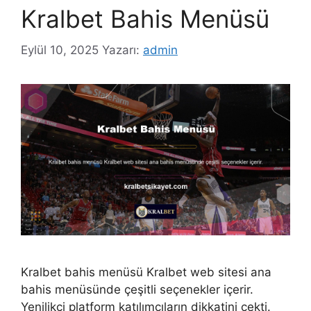
Kralbet Bahis Menüsü
Eylül 10, 2025
Yazarı:
admin
Kralbet bahis menüsü Kralbet web sitesi ana
bahis menüsünde çeşitli seçenekler içerir.
Yenilikçi platform katılımcıların dikkatini çekti.