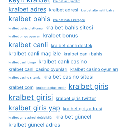
kralbet acil yardım
kralbet adres
kralbet adresi
kralbet alternatif bahis
kralbet bahis
kralbet bahis kategori
kralbet bahis sitesi
kralbet bahis platformu
kralbet bonus
kralbet bingo oyunları
kralbet canli
kralbet canli destek
kralbet canli maç izle
kralbet canlı bahis
kralbet canlı casino
kralbet canlı bingo
kralbet canlı casino oyunları
kralbet casino oyunları
kralbet casino sitesi
kralbet casino sitemiz
kralbet giris
kralbet com
kralbet doğası nedir
kralbet girisi
kralbet giris twitter
kralbet giris yap
kralbet giriş adresi
kralbet güncel
kralbet giriş adresi değişikliği
kralbet güncel adres