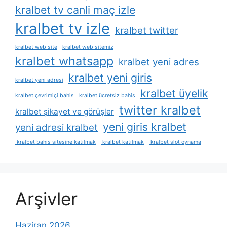
kralbet tv canli maç izle
kralbet tv izle
kralbet twitter
kralbet web site
kralbet web sitemiz
kralbet whatsapp
kralbet yeni adres
kralbet yeni giris
kralbet yeni adresi
kralbet üyelik
kralbet çevrimiçi bahis
kralbet ücretsiz bahis
twitter kralbet
kralbet şikayet ve görüşler
yeni giris kralbet
yeni adresi kralbet
kralbet bahis sitesine katılmak
kralbet katılmak
kralbet slot oynama
Arşivler
Haziran 2026