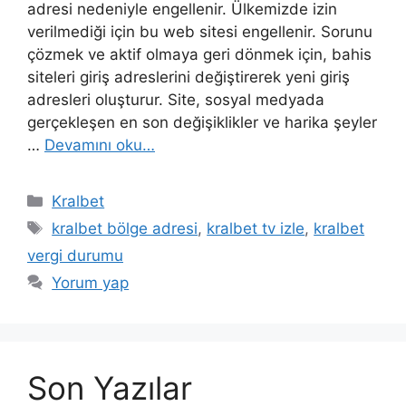
adresi nedeniyle engellenir. Ülkemizde izin
verilmediği için bu web sitesi engellenir. Sorunu
çözmek ve aktif olmaya geri dönmek için, bahis
siteleri giriş adreslerini değiştirerek yeni giriş
adresleri oluşturur. Site, sosyal medyada
gerçekleşen en son değişiklikler ve harika şeyler
…
Devamını oku…
Kategoriler
Kralbet
Etiketler
kralbet bölge adresi
,
kralbet tv izle
,
kralbet
vergi durumu
Yorum yap
Son Yazılar