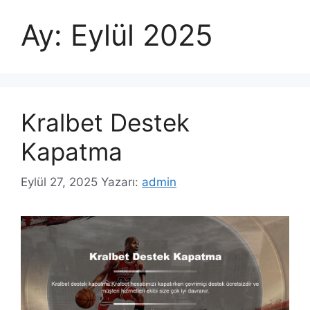
Ay:
Eylül 2025
Kralbet Destek
Kapatma
Eylül 27, 2025
Yazarı:
admin