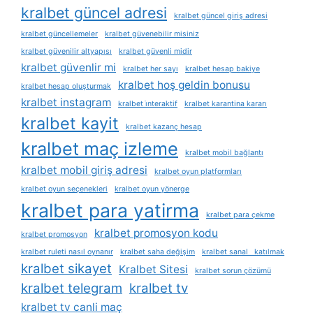
kralbet güncel adresi
kralbet güncel giriş adresi
kralbet güncellemeler
kralbet güvenebilir misiniz
kralbet güvenilir altyapısı
kralbet güvenli midir
kralbet güvenlir mi
kralbet her sayı
kralbet hesap bakiye
kralbet hoş geldin bonusu
kralbet hesap oluşturmak
kralbet instagram
kralbet i̇nteraktif
kralbet karantina kararı
kralbet kayit
kralbet kazanç hesap
kralbet maç izleme
kralbet mobil bağlantı
kralbet mobil giriş adresi
kralbet oyun platformları
kralbet oyun seçenekleri
kralbet oyun yönerge
kralbet para yatirma
kralbet para çekme
kralbet promosyon kodu
kralbet promosyon
kralbet ruleti nasıl oynanır
kralbet saha değişim
kralbet sanal katılmak
kralbet sikayet
Kralbet Sitesi
kralbet sorun çözümü
kralbet telegram
kralbet tv
kralbet tv canli maç