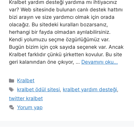
Kralbet yardım desteği yardıma mı ihtiyacınız
var? Web sitesinde bulunan canlı destek hattını
bizi arayın ve size yardımcı olmak için orada
olacağız. Bu sitedeki kuralları bozarsanız,
herhangi bir fayda olmadan ayrılabilirsiniz.
Kendi yolumuzu seçme özgürlüğümüz var.
Bugün bizim için çok sayıda seçenek var. Ancak
Kralbet farklıdır çünkü şirketten kovulur. Bu site
geri kalanından öne çıkıyor, …
Devamını oku…
Kategoriler
Kralbet
Etiketler
kralbet ödül sitesi
,
kralbet yardım desteği
,
twitter kralbet
Yorum yap