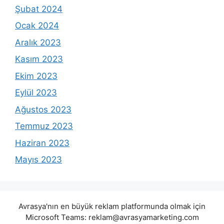
Şubat 2024
Ocak 2024
Aralık 2023
Kasım 2023
Ekim 2023
Eylül 2023
Ağustos 2023
Temmuz 2023
Haziran 2023
Mayıs 2023
Avrasya'nın en büyük reklam platformunda olmak için
Microsoft Teams:
reklam@avrasyamarketing.com