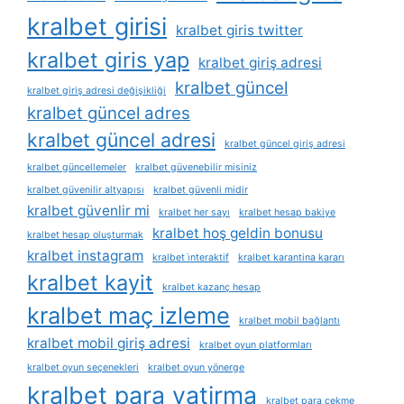
kralbet girisi
kralbet giris twitter
kralbet giris yap
kralbet giriş adresi
kralbet güncel
kralbet giriş adresi değişikliği
kralbet güncel adres
kralbet güncel adresi
kralbet güncel giriş adresi
kralbet güncellemeler
kralbet güvenebilir misiniz
kralbet güvenilir altyapısı
kralbet güvenli midir
kralbet güvenlir mi
kralbet her sayı
kralbet hesap bakiye
kralbet hoş geldin bonusu
kralbet hesap oluşturmak
kralbet instagram
kralbet i̇nteraktif
kralbet karantina kararı
kralbet kayit
kralbet kazanç hesap
kralbet maç izleme
kralbet mobil bağlantı
kralbet mobil giriş adresi
kralbet oyun platformları
kralbet oyun seçenekleri
kralbet oyun yönerge
kralbet para yatirma
kralbet para çekme