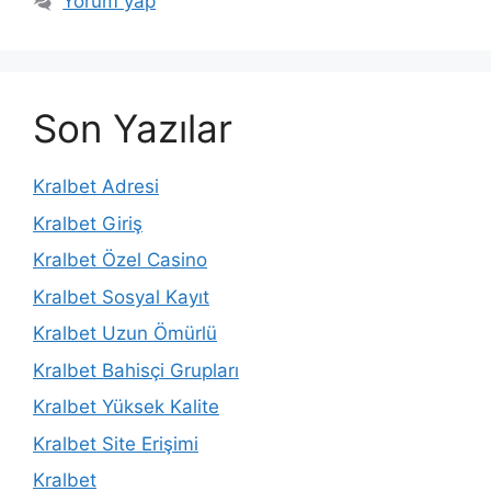
Yorum yap
Son Yazılar
Kralbet Adresi
Kralbet Giriş
Kralbet Özel Casino
Kralbet Sosyal Kayıt
Kralbet Uzun Ömürlü
Kralbet Bahisçi Grupları
Kralbet Yüksek Kalite
Kralbet Site Erişimi
Kralbet