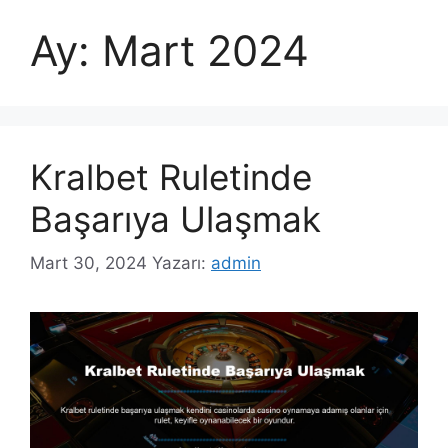
Ay:
Mart 2024
Kralbet Ruletinde
Başarıya Ulaşmak
Mart 30, 2024
Yazarı:
admin