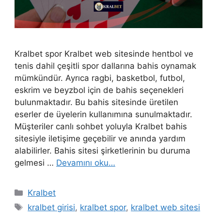
Kralbet spor Kralbet web sitesinde hentbol ve
tenis dahil çeşitli spor dallarına bahis oynamak
mümkündür. Ayrıca ragbi, basketbol, ​​futbol, ​​
eskrim ve beyzbol için de bahis seçenekleri
bulunmaktadır. Bu bahis sitesinde üretilen
eserler de üyelerin kullanımına sunulmaktadır.
Müşteriler canlı sohbet yoluyla Kralbet bahis
sitesiyle iletişime geçebilir ve anında yardım
alabilirler. Bahis sitesi şirketlerinin bu duruma
gelmesi …
Devamını oku…
Kategoriler
Kralbet
Etiketler
kralbet girisi
,
kralbet spor
,
kralbet web sitesi