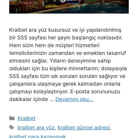
Kralbet ara yüz kusursuz ve iyi yapılandırılmış
bir SSS sayfası her şeyin başlangıç ​​noktasıdır.
Hem sizin hem de müşteri hizmetleri
temsilcilerinizin zamandan ve emekten tasarruf
etmesini sağlar. Yılların deneyimine sahip
oldukları için bu kişilere minnettarım; dolayısıyla
SSS sayfası tüm sık sorulan soruları sağlıyor ve
çalışanlara ulaşmaya gerek kalmadan onlarla
çalışmayı kolaylaştırıyor. E-posta sorununuzu
dakikalar içinde …
Devamını oku…
Kategoriler
Kralbet
Etiketler
kralbet ara yüz
,
kralbet güncel adresi
,
kralbet para kazanmak