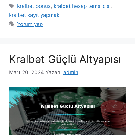
Etiketler
kralbet bonus
,
kralbet hesap temsilcisi
,
kralbet kayıt yapmak
Yorum yap
Kralbet Güçlü Altyapısı
Mart 20, 2024
Yazarı:
admin