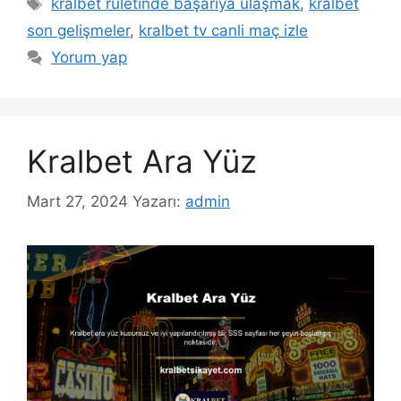
Etiketler
kralbet ruletinde başarıya ulaşmak
,
kralbet
son gelişmeler
,
kralbet tv canli maç izle
Yorum yap
Kralbet Ara Yüz
Mart 27, 2024
Yazarı:
admin