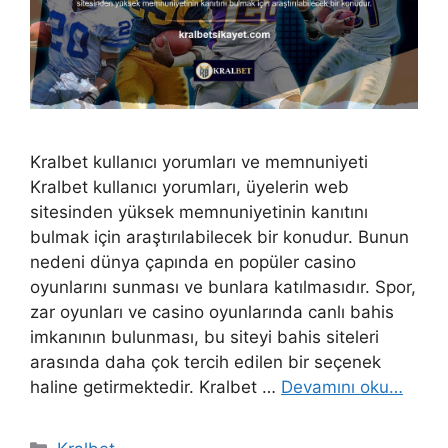
Kralbet kullanıcı yorumları ve memnuniyeti
Kralbet kullanıcı yorumları, üyelerin web
sitesinden yüksek memnuniyetinin kanıtını
bulmak için araştırılabilecek bir konudur. Bunun
nedeni dünya çapında en popüler casino
oyunlarını sunması ve bunlara katılmasıdır. Spor,
zar oyunları ve casino oyunlarında canlı bahis
imkanının bulunması, bu siteyi bahis siteleri
arasında daha çok tercih edilen bir seçenek
haline getirmektedir. Kralbet …
Devamını oku…
Kategoriler