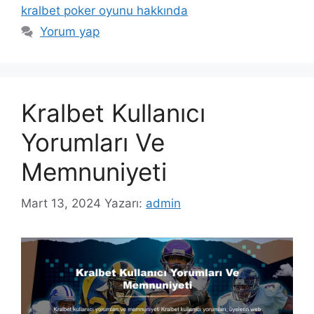
kralbet poker oyunu hakkında
Yorum yap
Kralbet Kullanıcı
Yorumları Ve
Memnuniyeti
Mart 13, 2024
Yazarı:
admin