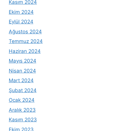
Kasım 2024
Ekim 2024
Eylül 2024
Ağustos 2024
Temmuz 2024
Haziran 2024
Mayıs 2024
Nisan 2024
Mart 2024
Şubat 2024
Ocak 2024
Aralık 2023
Kasım 2023
Ekim 2023