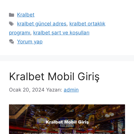
Kategoriler
Kralbet
Etiketler
kralbet güncel adres
,
kralbet ortaklık
programı
,
kralbet şart ve koşulları
Yorum yap
Kralbet Mobil Giriş
Ocak 20, 2024
Yazarı:
admin