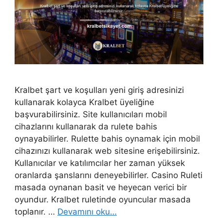
Kralbet şart ve koşulları yeni giriş adresinizi
kullanarak kolayca Kralbet üyeliğine
başvurabilirsiniz. Site kullanıcıları mobil
cihazlarını kullanarak da rulete bahis
oynayabilirler. Rulette bahis oynamak için mobil
cihazınızı kullanarak web sitesine erişebilirsiniz.
Kullanıcılar ve katılımcılar her zaman yüksek
oranlarda şanslarını deneyebilirler. Casino Ruleti
masada oynanan basit ve heyecan verici bir
oyundur. Kralbet ruletinde oyuncular masada
toplanır. …
Devamını oku…