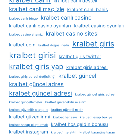
kralbet canli destek
kralbet canli maç izle
kralbet canlı bahis
kralbet canlı casino
kralbet canlı bingo
kralbet canlı casino oyunları
kralbet casino oyunları
kralbet casino sitesi
kralbet casino sitemiz
kralbet giris
kralbet com
kralbet doğası nedir
kralbet girisi
kralbet giris twitter
kralbet giris yap
kralbet giriş adresi
kralbet güncel
kralbet giriş adresi değişikliği
kralbet güncel adres
kralbet güncel adresi
kralbet güncel giriş adresi
kralbet güncellemeler
kralbet güvenebilir misiniz
kralbet güvenilir altyapısı
kralbet güvenli midir
kralbet güvenlir mi
kralbet her sayı
kralbet hesap bakiye
kralbet hoş geldin bonusu
kralbet hesap oluşturmak
kralbet instagram
kralbet i̇nteraktif
kralbet karantina kararı