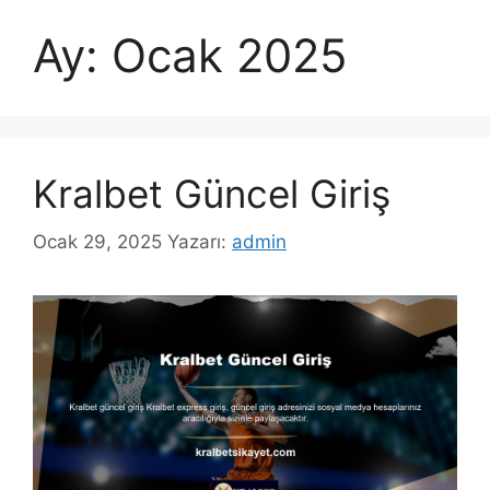
Ay:
Ocak 2025
Kralbet Güncel Giriş
Ocak 29, 2025
Yazarı:
admin