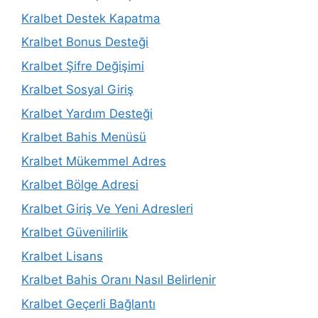
Kralbet Destek Kapatma
Kralbet Bonus Desteği
Kralbet Şifre Değişimi
Kralbet Sosyal Giriş
Kralbet Yardım Desteği
Kralbet Bahis Menüsü
Kralbet Mükemmel Adres
Kralbet Bölge Adresi
Kralbet Giriş Ve Yeni Adresleri
Kralbet Güvenilirlik
Kralbet Lisans
Kralbet Bahis Oranı Nasıl Belirlenir
Kralbet Geçerli Bağlantı