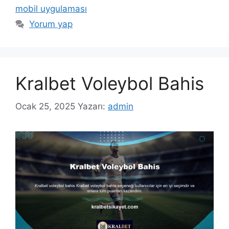
mobil uygulaması
Yorum yap
Kralbet Voleybol Bahis
Ocak 25, 2025
Yazarı:
admin