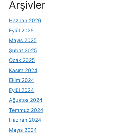
Arşivler
Haziran 2026
Eylül 2025
Mayıs 2025
Şubat 2025
Ocak 2025
Kasım 2024
Ekim 2024
Eylül 2024
Ağustos 2024
Temmuz 2024
Haziran 2024
Mayıs 2024