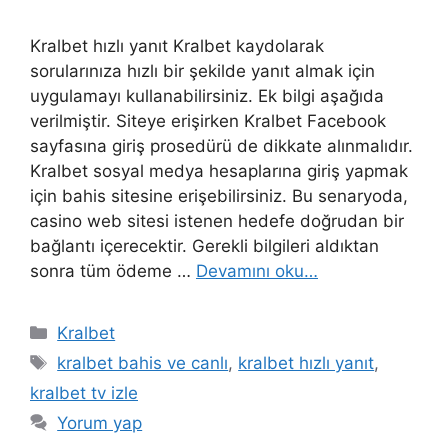
Kralbet hızlı yanıt Kralbet kaydolarak
sorularınıza hızlı bir şekilde yanıt almak için
uygulamayı kullanabilirsiniz. Ek bilgi aşağıda
verilmiştir. Siteye erişirken Kralbet Facebook
sayfasına giriş prosedürü de dikkate alınmalıdır.
Kralbet sosyal medya hesaplarına giriş yapmak
için bahis sitesine erişebilirsiniz. Bu senaryoda,
casino web sitesi istenen hedefe doğrudan bir
bağlantı içerecektir. Gerekli bilgileri aldıktan
sonra tüm ödeme …
Devamını oku…
Kategoriler
Kralbet
Etiketler
kralbet bahis ve canlı
,
kralbet hızlı yanıt
,
kralbet tv izle
Yorum yap