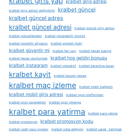
kralbet giris yap
kralbet giriş adresi
kralbet güncel
kralbet giriş adresi değişikliği
kralbet güncel adres
kralbet güncel adresi
kralbet güncel giriş adresi
kralbet güncellemeler
kralbet güvenebilir misiniz
kralbet güvenilir altyapısı
kralbet güvenli midir
kralbet güvenlir mi
kralbet her sayı
kralbet hesap bakiye
kralbet hoş geldin bonusu
kralbet hesap oluşturmak
kralbet instagram
kralbet i̇nteraktif
kralbet karantina kararı
kralbet kayit
kralbet kazanç hesap
kralbet maç izleme
kralbet mobil bağlantı
kralbet mobil giriş adresi
kralbet oyun platformları
kralbet oyun seçenekleri
kralbet oyun yönerge
kralbet para yatirma
kralbet para çekme
kralbet promosyon kodu
kralbet promosyon
kralbet ruleti nasıl oynanır
kralbet saha değişim
kralbet sanal katılmak