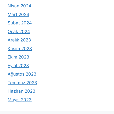
Nisan 2024
Mart 2024
Şubat 2024
Ocak 2024
Aralık 2023
Kasım 2023
Ekim 2023
Eylül 2023
Ağustos 2023
Temmuz 2023
Haziran 2023
Mayıs 2023