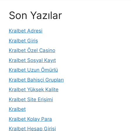
Son Yazılar
Kralbet Adresi
Kralbet Giriş
Kralbet Özel Casino
Kralbet Sosyal Kayıt
Kralbet Uzun Ömürlü
Kralbet Bahisçi Grupları
Kralbet Yüksek Kalite
Kralbet Site Erişimi
Kralbet
Kralbet Kolay Para
Kralbet Hesap Girişi