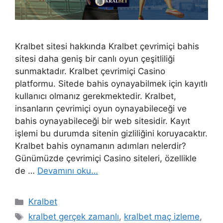
Kralbet sitesi hakkında Kralbet çevrimiçi bahis
sitesi daha geniş bir canlı oyun çeşitliliği
sunmaktadır. Kralbet çevrimiçi Casino
platformu. Sitede bahis oynayabilmek için kayıtlı
kullanıcı olmanız gerekmektedir. Kralbet,
insanların çevrimiçi oyun oynayabileceği ve
bahis oynayabileceği bir web sitesidir. Kayıt
işlemi bu durumda sitenin gizliliğini koruyacaktır.
Kralbet bahis oynamanın adımları nelerdir?
Günümüzde çevrimiçi Casino siteleri, özellikle
de …
Devamını oku…
Kategoriler
Kralbet
Etiketler
kralbet gerçek zamanlı
,
kralbet maç izleme
,