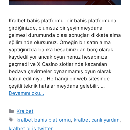
Kralbet bahis platformu bir bahis platformuna
girdiğinizde, olumsuz bir şeyin meydana
gelmesi durumunda olası sonuçları dikkate alma
eğiliminde olursunuz. Örneğin bir satın alma
yaptığınızda banka hesabınızdan borç olarak
kaydediliyor ancak oyun henüz hesabınıza
geçmedi ve X Casino slotlarında kazanılan
bedava çevirmeler oynanmamış oyun olarak
kabul edilmiyor. Herhangi bir web sitesinde
çeşitli teknik hatalar meydana gelebilir. …
Devamını oku…
Kategoriler
Kralbet
Etiketler
kralbet bahis platformu
,
kralbet canlı yardım
,
kralbet giris twitter