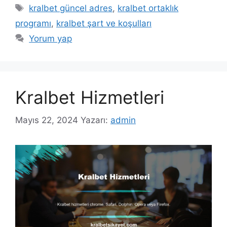
Etiketler
kralbet güncel adres
,
kralbet ortaklık
programı
,
kralbet şart ve koşulları
Yorum yap
Kralbet Hizmetleri
Mayıs 22, 2024
Yazarı:
admin