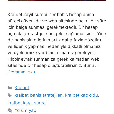
Kralbet kayıt süreci seobahis hesap açma
süreci güvenlidir ve web sitesinde belirli bir süre
için belge sunması gerekmektedir. Bir hesap
açmak için rastgele belgeler sağlamalısınız. Yine
de bahis şirketlerinin artık daha fazla gözetim
ve liderlik yapması nedeniyle dikkatli olmamız
ve üyelerimize yardımcı olmamız gerekiyor.
Hiçbir evrak sunmanıza gerek kalmadan web
sitesinde bir hesap oluşturabilirsiniz. Bunu …
Devamını oku…
Kategoriler
Kralbet
Etiketler
kralbet bahis stratejileri
,
kralbet kaç oldu
,
kralbet kayıt süreci
Yorum yap