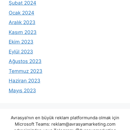
Şubat 2024
Ocak 2024
Aralık 2023
Kasım 2023
Ekim 2023
Eylül 2023
Ağustos 2023
Temmuz 2023
Haziran 2023
Mayıs 2023
Avrasya'nın en büyük reklam platformunda olmak için
Microsoft Teams:
reklam@avrasyamarketing.com