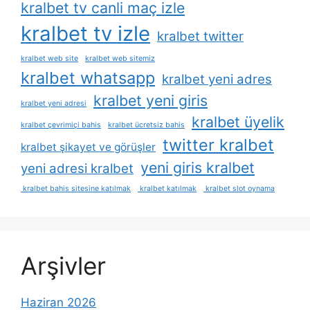
kralbet tv canli maç izle
kralbet tv izle
kralbet twitter
kralbet web site
kralbet web sitemiz
kralbet whatsapp
kralbet yeni adres
kralbet yeni giris
kralbet yeni adresi
kralbet üyelik
kralbet çevrimiçi bahis
kralbet ücretsiz bahis
twitter kralbet
kralbet şikayet ve görüşler
yeni giris kralbet
yeni adresi kralbet
kralbet bahis sitesine katılmak
kralbet katılmak
kralbet slot oynama
Arşivler
Haziran 2026