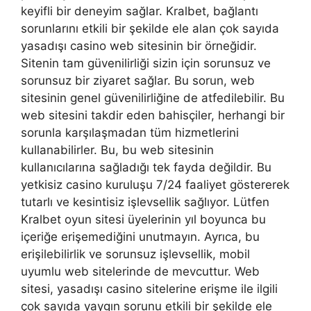
keyifli bir deneyim sağlar. Kralbet, bağlantı
sorunlarını etkili bir şekilde ele alan çok sayıda
yasadışı casino web sitesinin bir örneğidir.
Sitenin tam güvenilirliği sizin için sorunsuz ve
sorunsuz bir ziyaret sağlar. Bu sorun, web
sitesinin genel güvenilirliğine de atfedilebilir. Bu
web sitesini takdir eden bahisçiler, herhangi bir
sorunla karşılaşmadan tüm hizmetlerini
kullanabilirler. Bu, bu web sitesinin
kullanıcılarına sağladığı tek fayda değildir. Bu
yetkisiz casino kuruluşu 7/24 faaliyet göstererek
tutarlı ve kesintisiz işlevsellik sağlıyor. Lütfen
Kralbet oyun sitesi üyelerinin yıl boyunca bu
içeriğe erişemediğini unutmayın. Ayrıca, bu
erişilebilirlik ve sorunsuz işlevsellik, mobil
uyumlu web sitelerinde de mevcuttur. Web
sitesi, yasadışı casino sitelerine erişme ile ilgili
çok sayıda yaygın sorunu etkili bir şekilde ele