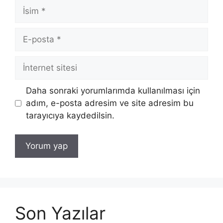
İsim
E-
posta
İnternet
sitesi
Daha sonraki yorumlarımda kullanılması için
adım, e-posta adresim ve site adresim bu
tarayıcıya kaydedilsin.
Son Yazılar