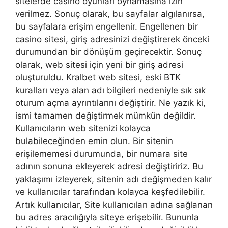
sitelerde casino oyunları oynamasına izin
verilmez. Sonuç olarak, bu sayfalar algılanırsa,
bu sayfalara erişim engellenir. Engellenen bir
casino sitesi, giriş adresinizi değiştirerek önceki
durumundan bir dönüşüm geçirecektir. Sonuç
olarak, web sitesi için yeni bir giriş adresi
oluşturuldu. Kralbet web sitesi, eski BTK
kuralları veya alan adı bilgileri nedeniyle sık sık
oturum açma ayrıntılarını değiştirir. Ne yazık ki,
ismi tamamen değiştirmek mümkün değildir.
Kullanıcıların web sitenizi kolayca
bulabileceğinden emin olun. Bir sitenin
erişilememesi durumunda, bir numara site
adının sonuna ekleyerek adresi değiştiririz. Bu
yaklaşımı izleyerek, sitenin adı değişmeden kalır
ve kullanıcılar tarafından kolayca keşfedilebilir.
Artık kullanıcılar, Site kullanıcıları adına sağlanan
bu adres aracılığıyla siteye erişebilir. Bununla