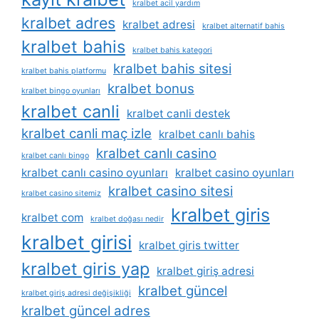
kralbet acil yardım
kralbet adres
kralbet adresi
kralbet alternatif bahis
kralbet bahis
kralbet bahis kategori
kralbet bahis sitesi
kralbet bahis platformu
kralbet bonus
kralbet bingo oyunları
kralbet canli
kralbet canli destek
kralbet canli maç izle
kralbet canlı bahis
kralbet canlı casino
kralbet canlı bingo
kralbet canlı casino oyunları
kralbet casino oyunları
kralbet casino sitesi
kralbet casino sitemiz
kralbet giris
kralbet com
kralbet doğası nedir
kralbet girisi
kralbet giris twitter
kralbet giris yap
kralbet giriş adresi
kralbet güncel
kralbet giriş adresi değişikliği
kralbet güncel adres