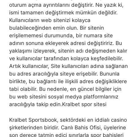
oturum açma ayrıntılarını değiştirir. Ne yazık ki,
ismi tamamen değiştirmek mümkün değildir.
Kullanıcıların web sitenizi kolayca
bulabileceğinden emin olun. Bir sitenin
erişilememesi durumunda, bir numara site
adının sonuna ekleyerek adresi değiştiririz. Bu
yaklaşımı izleyerek, sitenin adı değişmeden kalır
ve kullanıcılar tarafından kolayca keşfedilebilir.
Artık kullanıcılar, Site kullanıcıları adına sağlanan
bu adres aracılığıyla siteye erişebilir. Bununla
birlikte, bu bağlantı ile ilişkili adres değişikliklere
tabi olabilir. Bu nedenle, en güncel bilgiler için
bu web sitesini sosyal medya platformlarınız
aracılığıyla takip edin.Kralbet spor sitesi
Kralbet Sportsbook, sektördeki en iddialı casino
şirketlerinden biridir. Canlı Bahis Ofisi, üyelerine
son derece tatmin edici sınırlarla spor bahisleri