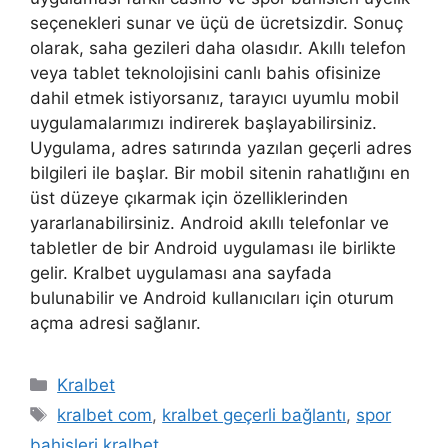
seçenekleri sunar ve üçü de ücretsizdir. Sonuç
olarak, saha gezileri daha olasıdır. Akıllı telefon
veya tablet teknolojisini canlı bahis ofisinize
dahil etmek istiyorsanız, tarayıcı uyumlu mobil
uygulamalarımızı indirerek başlayabilirsiniz.
Uygulama, adres satırında yazılan geçerli adres
bilgileri ile başlar. Bir mobil sitenin rahatlığını en
üst düzeye çıkarmak için özelliklerinden
yararlanabilirsiniz. Android akıllı telefonlar ve
tabletler de bir Android uygulaması ile birlikte
gelir. Kralbet uygulaması ana sayfada
bulunabilir ve Android kullanıcıları için oturum
açma adresi sağlanır.
Kategoriler
Kralbet
Etiketler
kralbet com
,
kralbet geçerli bağlantı
,
spor
bahisleri kralbet