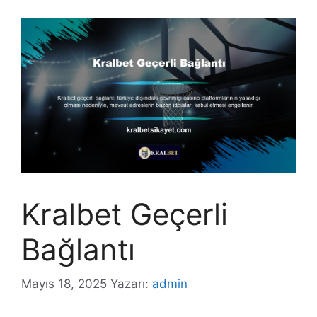
Kralbet Geçerli
Bağlantı
Mayıs 18, 2025
Yazarı:
admin