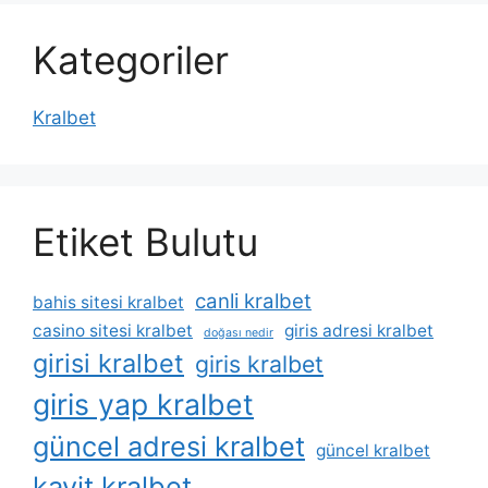
Kategoriler
Kralbet
Etiket Bulutu
canli kralbet
bahis sitesi kralbet
casino sitesi kralbet
giris adresi kralbet
doğası nedir
girisi kralbet
giris kralbet
giris yap kralbet
güncel adresi kralbet
güncel kralbet
kayit kralbet