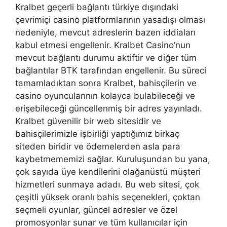
Kralbet geçerli bağlantı türkiye dışındaki
çevrimiçi casino platformlarının yasadışı olması
nedeniyle, mevcut adreslerin bazen iddiaları
kabul etmesi engellenir. Kralbet Casino’nun
mevcut bağlantı durumu aktiftir ve diğer tüm
bağlantılar BTK tarafından engellenir. Bu süreci
tamamladıktan sonra Kralbet, bahisçilerin ve
casino oyuncularının kolayca bulabileceği ve
erişebileceği güncellenmiş bir adres yayınladı.
Kralbet güvenilir bir web sitesidir ve
bahisçilerimizle işbirliği yaptığımız birkaç
siteden biridir ve ödemelerden asla para
kaybetmememizi sağlar. Kuruluşundan bu yana,
çok sayıda üye kendilerini olağanüstü müşteri
hizmetleri sunmaya adadı. Bu web sitesi, çok
çeşitli yüksek oranlı bahis seçenekleri, çoktan
seçmeli oyunlar, güncel adresler ve özel
promosyonlar sunar ve tüm kullanıcılar için