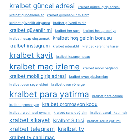
kralbet güncel adresi
kralbet güncel giriş adresi
kralbet güncellemeler
kralbet güvenebilir misiniz
kralbet güvenilir altyapısı
kralbet güvenli midir
kralbet güvenlir mi
kralbet her sayı
kralbet hesap bakiye
kralbet hoş geldin bonusu
kralbet hesap oluşturmak
kralbet instagram
kralbet i̇nteraktif
kralbet karantina kararı
kralbet kayit
kralbet kazanç hesap
kralbet maç izleme
kralbet mobil bağlantı
kralbet mobil giriş adresi
kralbet oyun platformları
kralbet oyun seçenekleri
kralbet oyun yönerge
kralbet para yatirma
kralbet para çekme
kralbet promosyon kodu
kralbet promosyon
kralbet ruleti nasıl oynanır
kralbet saha değişim
kralbet sanal katılmak
kralbet sikayet
Kralbet Sitesi
kralbet sorun çözümü
kralbet telegram
kralbet tv
kralbet tv canli maç