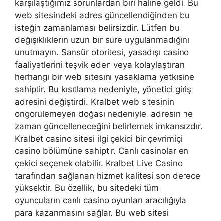
karşılaştığımız sorunlardan biri haline geldi. Bu
web sitesindeki adres güncellendiğinden bu
isteğin zamanlaması belirsizdir. Lütfen bu
değişikliklerin uzun bir süre uygulanmadığını
unutmayın. Sansür otoritesi, yasadışı casino
faaliyetlerini teşvik eden veya kolaylaştıran
herhangi bir web sitesini yasaklama yetkisine
sahiptir. Bu kısıtlama nedeniyle, yönetici giriş
adresini değiştirdi. Kralbet web sitesinin
öngörülemeyen doğası nedeniyle, adresin ne
zaman güncelleneceğini belirlemek imkansızdır.
Kralbet casino sitesi ilgi çekici bir çevrimiçi
casino bölümüne sahiptir. Canlı casinolar en
çekici seçenek olabilir. Kralbet Live Casino
tarafından sağlanan hizmet kalitesi son derece
yüksektir. Bu özellik, bu sitedeki tüm
oyuncuların canlı casino oyunları aracılığıyla
para kazanmasını sağlar. Bu web sitesi