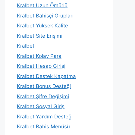
Kralbet Uzun Ömürlü
Kralbet Bahisçi Grupları
Kralbet Yüksek Kalite
Kralbet Site Erişimi
Kralbet
Kralbet Kolay Para
Kralbet Hesap Girişi
Kralbet Destek Kapatma
Kralbet Bonus Desteği
Kralbet Şifre Değişimi
Kralbet Sosyal Giriş
Kralbet Yardım Desteği
Kralbet Bahis Menüsü