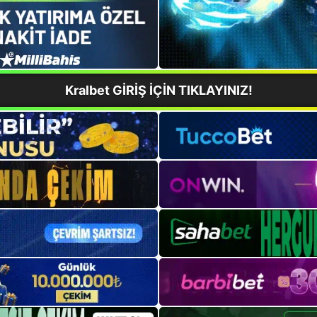
Kralbet GİRİŞ İÇİN TIKLAYINIZ!