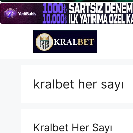
İçeriğe
atla
kralbet her sayı
Kralbet Her Sayı