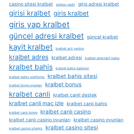
casino sitesi kralbet
giris adresi kralbet
doğası nedir
girisi kralbet
giris kralbet
giris yap kralbet
güncel adresi kralbet
güncel kralbet
kayit kralbet
kralbet acil yardım
kralbet adres
kralbet adresi
kralbet alternatif bahis
kralbet bahis
kralbet bahis kategori
kralbet bahis sitesi
kralbet bahis platformu
kralbet bonus
kralbet bingo oyunları
kralbet canli
kralbet canli destek
kralbet canli maç izle
kralbet canlı bahis
kralbet canlı casino
kralbet canlı bingo
kralbet canlı casino oyunları
kralbet casino oyunları
kralbet casino sitesi
kralbet casino sitemiz