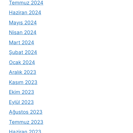
Temmuz 2024
Haziran 2024
Mayıs 2024
Nisan 2024
Mart 2024
Şubat 2024
Ocak 2024
Aralık 2023
Kasım 2023
Ekim 2023
Eylül 2023
Ağustos 2023
Temmuz 2023
Haziran 2023