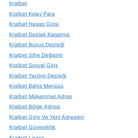
Kralbet
Kralbet Kolay Para
Kralbet Hesap Girişi
Kralbet Destek Kapatma
Kralbet Bonus Desteği
Kralbet Şifre Değişimi
Kralbet Sosyal Giriş
Kralbet Yardım Desteği
Kralbet Bahis Menüsü
Kralbet Mükemmel Adres
Kralbet Bölge Adresi
Kralbet Giriş Ve Yeni Adresleri
Kralbet Güvenilirlik
Kralbet Lisans