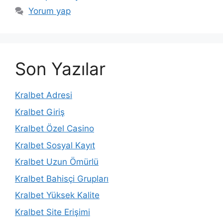
Yorum yap
Son Yazılar
Kralbet Adresi
Kralbet Giriş
Kralbet Özel Casino
Kralbet Sosyal Kayıt
Kralbet Uzun Ömürlü
Kralbet Bahisçi Grupları
Kralbet Yüksek Kalite
Kralbet Site Erişimi