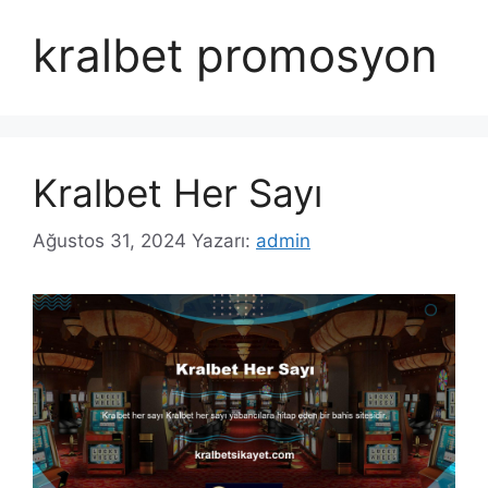
kralbet promosyon
Kralbet Her Sayı
Ağustos 31, 2024
Yazarı:
admin