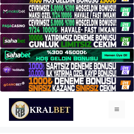
İçeriğe
atla
Menü