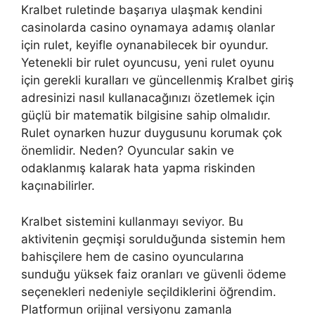
Kralbet ruletinde başarıya ulaşmak kendini
casinolarda casino oynamaya adamış olanlar
için rulet, keyifle oynanabilecek bir oyundur.
Yetenekli bir rulet oyuncusu, yeni rulet oyunu
için gerekli kuralları ve güncellenmiş Kralbet giriş
adresinizi nasıl kullanacağınızı özetlemek için
güçlü bir matematik bilgisine sahip olmalıdır.
Rulet oynarken huzur duygusunu korumak çok
önemlidir. Neden? Oyuncular sakin ve
odaklanmış kalarak hata yapma riskinden
kaçınabilirler.
Kralbet sistemini kullanmayı seviyor. Bu
aktivitenin geçmişi sorulduğunda sistemin hem
bahisçilere hem de casino oyuncularına
sunduğu yüksek faiz oranları ve güvenli ödeme
seçenekleri nedeniyle seçildiklerini öğrendim.
Platformun orijinal versiyonu zamanla