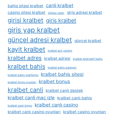
canli kralbet
bahis sitesi kralbet
casino sitesi kralbet
giris adresi kralbet
doğası nedir
girisi kralbet
giris kralbet
giris yap kralbet
güncel adresi kralbet
güncel kralbet
kayit kralbet
kralbet acil yardım
kralbet adres
kralbet adresi
kralbet alternatif bahis
kralbet bahis
kralbet bahis kategori
kralbet bahis sitesi
kralbet bahis platformu
kralbet bonus
kralbet bingo oyunları
kralbet canli
kralbet canli destek
kralbet canli maç izle
kralbet canlı bahis
kralbet canlı casino
kralbet canlı bingo
kralbet canlı casino oyunları
kralbet casino oyunları