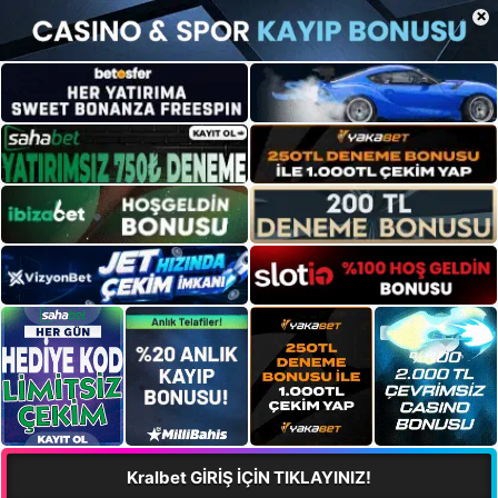
×
Kralbet GİRİŞ İÇİN TIKLAYINIZ!