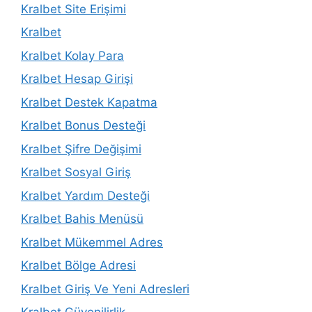
Kralbet Site Erişimi
Kralbet
Kralbet Kolay Para
Kralbet Hesap Girişi
Kralbet Destek Kapatma
Kralbet Bonus Desteği
Kralbet Şifre Değişimi
Kralbet Sosyal Giriş
Kralbet Yardım Desteği
Kralbet Bahis Menüsü
Kralbet Mükemmel Adres
Kralbet Bölge Adresi
Kralbet Giriş Ve Yeni Adresleri