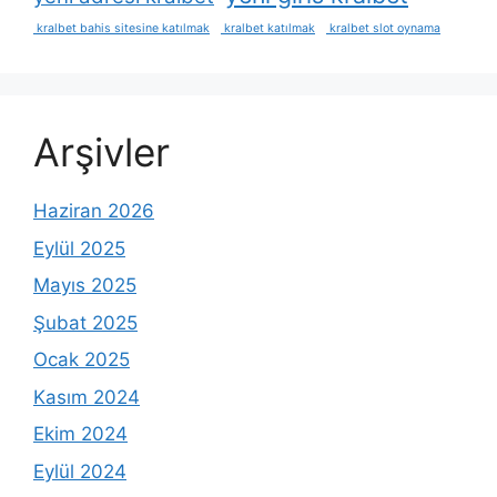
kralbet bahis sitesine katılmak
kralbet katılmak
kralbet slot oynama
Arşivler
Haziran 2026
Eylül 2025
Mayıs 2025
Şubat 2025
Ocak 2025
Kasım 2024
Ekim 2024
Eylül 2024