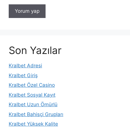
Son Yazılar
Kralbet Adresi
Kralbet Giriş
Kralbet Özel Casino
Kralbet Sosyal Kayıt
Kralbet Uzun Ömürlü
Kralbet Bahisçi Grupları
Kralbet Yüksek Kalite