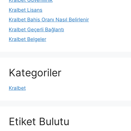
Kralbet Güvenilirlik
Kralbet Lisans
Kralbet Bahis Oranı Nasıl Belirlenir
Kralbet Geçerli Bağlantı
Kralbet Belgeler
Kategoriler
Kralbet
Etiket Bulutu