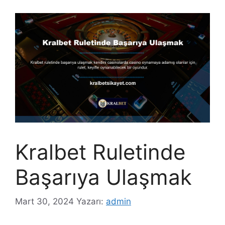
Kralbet Ruletinde
Başarıya Ulaşmak
Mart 30, 2024
Yazarı:
admin