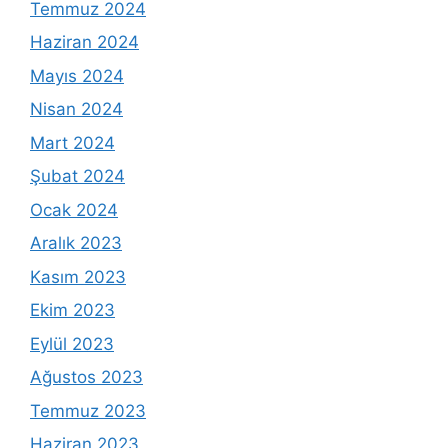
Temmuz 2024
Haziran 2024
Mayıs 2024
Nisan 2024
Mart 2024
Şubat 2024
Ocak 2024
Aralık 2023
Kasım 2023
Ekim 2023
Eylül 2023
Ağustos 2023
Temmuz 2023
Haziran 2023