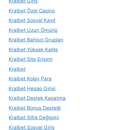
Kralbet Giriş
Kralbet Özel Casino
Kralbet Sosyal Kayıt
Kralbet Uzun Ömürlü
Kralbet Bahisçi Grupları
Kralbet Yüksek Kalite
Kralbet Site Erişimi
Kralbet
Kralbet Kolay Para
Kralbet Hesap Girişi
Kralbet Destek Kapatma
Kralbet Bonus Desteği
Kralbet Şifre Değişimi
Kralbet Sosyal Giriş