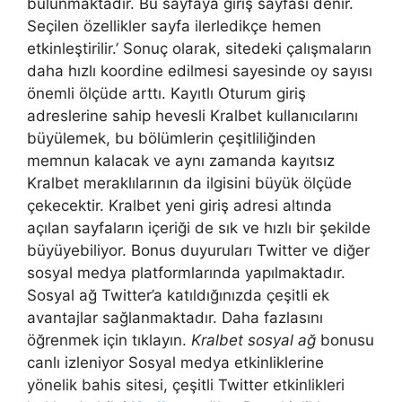
bulunmaktadır. Bu sayfaya giriş sayfası denir.
Seçilen özellikler sayfa ilerledikçe hemen
etkinleştirilir.’ Sonuç olarak, sitedeki çalışmaların
daha hızlı koordine edilmesi sayesinde oy sayısı
önemli ölçüde arttı. Kayıtlı Oturum giriş
adreslerine sahip hevesli Kralbet kullanıcılarını
büyülemek, bu bölümlerin çeşitliliğinden
memnun kalacak ve aynı zamanda kayıtsız
Kralbet meraklılarının da ilgisini büyük ölçüde
çekecektir. Kralbet yeni giriş adresi altında
açılan sayfaların içeriği de sık ve hızlı bir şekilde
büyüyebiliyor. Bonus duyuruları Twitter ve diğer
sosyal medya platformlarında yapılmaktadır.
Sosyal ağ Twitter’a katıldığınızda çeşitli ek
avantajlar sağlanmaktadır. Daha fazlasını
öğrenmek için tıklayın.
Kralbet sosyal ağ
bonusu
canlı izleniyor Sosyal medya etkinliklerine
yönelik bahis sitesi, çeşitli Twitter etkinlikleri