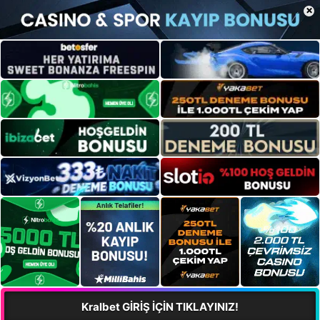
×
Kralbet GİRİŞ İÇİN TIKLAYINIZ!