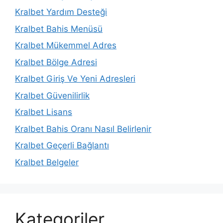
Kralbet Yardım Desteği
Kralbet Bahis Menüsü
Kralbet Mükemmel Adres
Kralbet Bölge Adresi
Kralbet Giriş Ve Yeni Adresleri
Kralbet Güvenilirlik
Kralbet Lisans
Kralbet Bahis Oranı Nasıl Belirlenir
Kralbet Geçerli Bağlantı
Kralbet Belgeler
Kategoriler