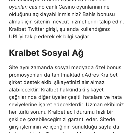
oyunları
casino canlı Casino oyunlarının ne
olduğunu açıklayabilir misiniz? Bahis bonusu
almak için sitenin mevcut hizmetlerini takip edin.
Kralbet Twitter girişi, şu anda kullandığınız
URL’yi takip ederek ek bilgi sağlar.
Kralbet Sosyal Ağ
Site aynı zamanda sosyal medyada özel bonus
promosyonları da tanıtmaktadır.Adres Kralbet
şirket destek ekibi şikayetinizi alır almaz
alabilecektir.’ Kralbet hakkındaki şikayet
çağrılarında diğer üyeler çeşitli hatalara ve hata
seviyelerine işaret edeceklerdir. Uzman ekibimiz
her türlü sorunu Kralbet acil durumu hızlı bir
şekilde çözebileceğimizi garanti eder. Sitede
giriş işleminin ve içeriğinin sunulduğu sayfa da