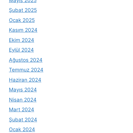
Mayıs 2025
Şubat 2025
Ocak 2025
Kasım 2024
Ekim 2024
Eylül 2024
Ağustos 2024
Temmuz 2024
Haziran 2024
Mayıs 2024
Nisan 2024
Mart 2024
Şubat 2024
Ocak 2024