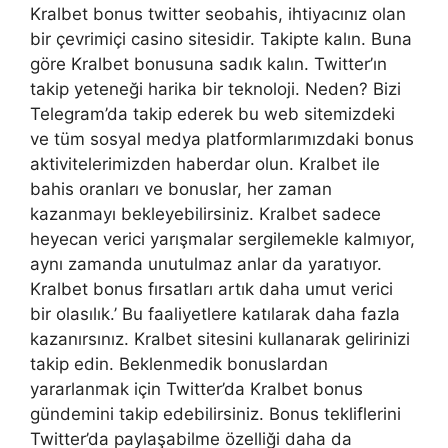
Kralbet bonus twitter seobahis, ihtiyacınız olan
bir çevrimiçi casino sitesidir. Takipte kalın. Buna
göre Kralbet bonusuna sadık kalın. Twitter’ın
takip yeteneği harika bir teknoloji. Neden? Bizi
Telegram’da takip ederek bu web sitemizdeki
ve tüm sosyal medya platformlarımızdaki bonus
aktivitelerimizden haberdar olun. Kralbet ile
bahis oranları ve bonuslar, her zaman
kazanmayı bekleyebilirsiniz. Kralbet sadece
heyecan verici yarışmalar sergilemekle kalmıyor,
aynı zamanda unutulmaz anlar da yaratıyor.
Kralbet bonus fırsatları artık daha umut verici
bir olasılık.’ Bu faaliyetlere katılarak daha fazla
kazanırsınız. Kralbet sitesini kullanarak gelirinizi
takip edin. Beklenmedik bonuslardan
yararlanmak için Twitter’da Kralbet bonus
gündemini takip edebilirsiniz. Bonus tekliflerini
Twitter’da paylaşabilme özelliği daha da