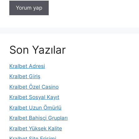
Son Yazılar
Kralbet Adresi
Kralbet Giriş
Kralbet Özel Casino
Kralbet Sosyal Kayıt
Kralbet Uzun Ömürlü
Kralbet Bahisçi Grupları
Kralbet Yüksek Kalite
Kralbet Site Erişimi