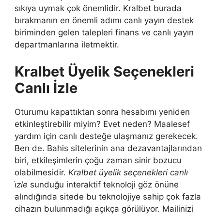
sıkıya uymak çok önemlidir. Kralbet burada
bırakmanın en önemli adımı canlı yayın destek
biriminden gelen talepleri finans ve canlı yayın
departmanlarına iletmektir.
Kralbet Üyelik Seçenekleri
Canlı İzle
Oturumu kapattıktan sonra hesabımı yeniden
etkinleştirebilir miyim? Evet neden? Maalesef
yardım için canlı desteğe ulaşmanız gerekecek.
Ben de. Bahis sitelerinin ana dezavantajlarından
biri, etkileşimlerin çoğu zaman sinir bozucu
olabilmesidir.
Kralbet üyelik seçenekleri canlı
i̇zle
sunduğu interaktif teknoloji göz önüne
alındığında sitede bu teknolojiye sahip çok fazla
cihazın bulunmadığı açıkça görülüyor. Mailinizi