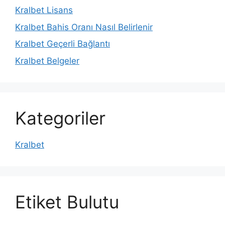
Kralbet Lisans
Kralbet Bahis Oranı Nasıl Belirlenir
Kralbet Geçerli Bağlantı
Kralbet Belgeler
Kategoriler
Kralbet
Etiket Bulutu