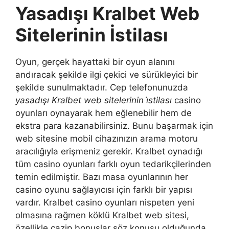
Yasadışı Kralbet Web
Sitelerinin İstilası
Oyun, gerçek hayattaki bir oyun alanını
andıracak şekilde ilgi çekici ve sürükleyici bir
şekilde sunulmaktadır. Cep telefonunuzda
yasadışı Kralbet web sitelerinin i̇stilası
casino
oyunları oynayarak hem eğlenebilir hem de
ekstra para kazanabilirsiniz. Bunu başarmak için
web sitesine mobil cihazınızın arama motoru
aracılığıyla erişmeniz gerekir. Kralbet oynadığı
tüm casino oyunları farklı oyun tedarikçilerinden
temin edilmiştir. Bazı masa oyunlarının her
casino oyunu sağlayıcısı için farklı bir yapısı
vardır. Kralbet casino oyunları nispeten yeni
olmasına rağmen köklü Kralbet web sitesi,
özellikle cazip bonuslar söz konusu olduğunda