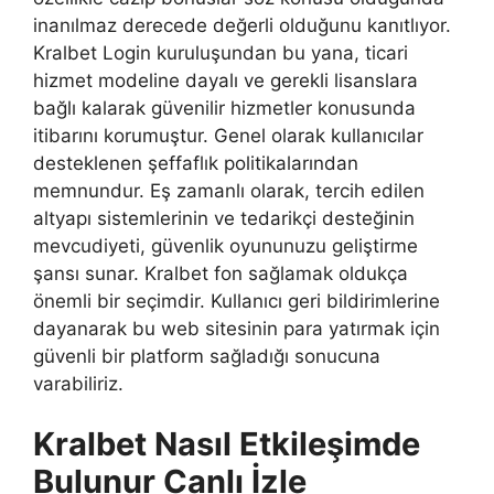
inanılmaz derecede değerli olduğunu kanıtlıyor.
Kralbet Login kuruluşundan bu yana, ticari
hizmet modeline dayalı ve gerekli lisanslara
bağlı kalarak güvenilir hizmetler konusunda
itibarını korumuştur. Genel olarak kullanıcılar
desteklenen şeffaflık politikalarından
memnundur. Eş zamanlı olarak, tercih edilen
altyapı sistemlerinin ve tedarikçi desteğinin
mevcudiyeti, güvenlik oyununuzu geliştirme
şansı sunar. Kralbet fon sağlamak oldukça
önemli bir seçimdir. Kullanıcı geri bildirimlerine
dayanarak bu web sitesinin para yatırmak için
güvenli bir platform sağladığı sonucuna
varabiliriz.
Kralbet Nasıl Etkileşimde
Bulunur Canlı İzle