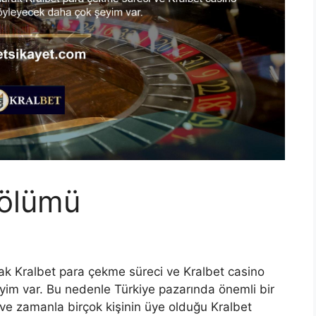
Bölümü
rak Kralbet para çekme süreci ve Kralbet casino
im var. Bu nedenle Türkiye pazarında önemli bir
 ve zamanla birçok kişinin üye olduğu Kralbet