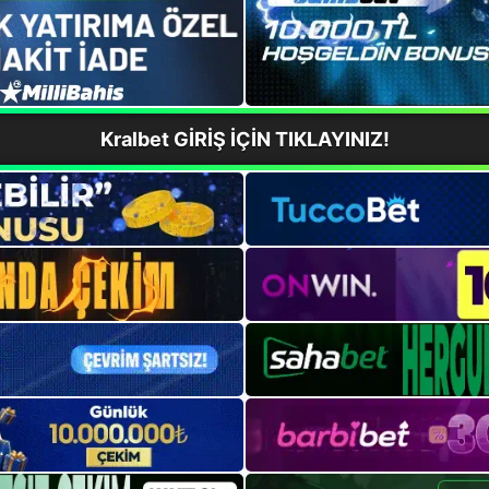
Kralbet GİRİŞ İÇİN TIKLAYINIZ!