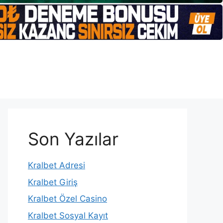
Son Yazılar
Kralbet Adresi
Kralbet Giriş
Kralbet Özel Casino
Kralbet Sosyal Kayıt