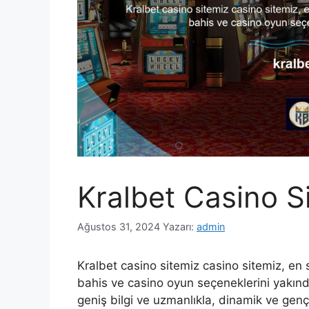
Kralbet Casino S
Ağustos 31, 2024
Yazarı:
admin
Kralbet casino sitemiz casino sitemiz, en
bahis ve casino oyun seçeneklerini yakınd
geniş bilgi ve uzmanlıkla, dinamik ve genç