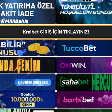
Kralbet GİRİŞ İÇİN TIKLAYINIZ!