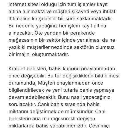
internet sitesi olduğu için tüm işlemler kayıt
altına alınmakta ve müşteri şikayeti veya ihtilaf
ihtimaline karşı belirli bir süre saklanmaktadır.
Bu nedenle yaptığınız her işlem kayıt altına
alınacaktır. Öte yandan bir perakende
mağazasının bir sektör içinde yer alması da ne
yazık ki müşteriler nezdinde sektörün olumsuz
bir imajını oluşturmaktadır.
Kralbet bahisleri, bahis kuponu onaylanmadan
önce değişebilir. Bu tür değişikliklerin bildirilmesi
durumunda, Müşteri onaylanmadan önce
bilgilendirilecek ve yeni tutarla bahis yapmaya
devam edebilecektir. Bunu nasıl yapacağınız
sorulacaktır. Canlı bahis sırasında bahis
miktarını değiştirmek de mümkündür. Canlı
bahislerin ana mantığı sürekli değişen
miktarlarda bahis yapabilmenizdir. Çevrimiçi