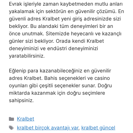
Evrak işleriyle zaman kaybetmeden mutlu anları
yakalamak için sektörün en güvenilir çözümü. En
güvenli adres Kralbet yeni giriş adresinizde sizi
bekliyor. Bu alandaki tüm deneyimleri bir an
önce unutmak. Sitemizde heyecanlı ve kazançlı
günler sizi bekliyor. Orada kendi Kralbet
deneyiminizi ve endüstri deneyiminizi
yaratabilirsiniz.
Eğlenip para kazanabileceğiniz en güvenilir
adres Kralbet. Bahis seçenekleri ve casino
oyunları gibi çeşitli seçenekler sunar. Doğru
miktarda kazanmak için doğru seçimlere
sahipsiniz.
Kategoriler
Kralbet
Etiketler
kralbet birçok avantajı var
,
kralbet güncel