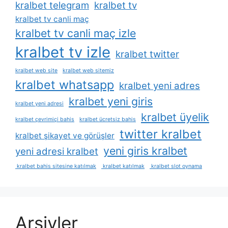
kralbet telegram
kralbet tv
kralbet tv canli maç
kralbet tv canli maç izle
kralbet tv izle
kralbet twitter
kralbet web site
kralbet web sitemiz
kralbet whatsapp
kralbet yeni adres
kralbet yeni giris
kralbet yeni adresi
kralbet üyelik
kralbet çevrimiçi bahis
kralbet ücretsiz bahis
twitter kralbet
kralbet şikayet ve görüşler
yeni giris kralbet
yeni adresi kralbet
kralbet bahis sitesine katılmak
kralbet katılmak
kralbet slot oynama
Arşivler