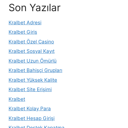
Son Yazılar
Kralbet Adresi
Kralbet Giriş
Kralbet Özel Casino
Kralbet Sosyal Kayıt
Kralbet Uzun Ömürlü
Kralbet Bahisçi Grupları
Kralbet Yüksek Kalite
Kralbet Site Erişimi
Kralbet
Kralbet Kolay Para
Kralbet Hesap Girişi
Kralbet Destek Kapatma