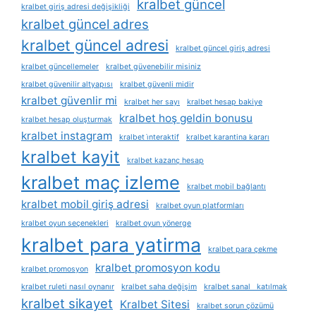
kralbet güncel
kralbet giriş adresi değişikliği
kralbet güncel adres
kralbet güncel adresi
kralbet güncel giriş adresi
kralbet güncellemeler
kralbet güvenebilir misiniz
kralbet güvenilir altyapısı
kralbet güvenli midir
kralbet güvenlir mi
kralbet her sayı
kralbet hesap bakiye
kralbet hoş geldin bonusu
kralbet hesap oluşturmak
kralbet instagram
kralbet i̇nteraktif
kralbet karantina kararı
kralbet kayit
kralbet kazanç hesap
kralbet maç izleme
kralbet mobil bağlantı
kralbet mobil giriş adresi
kralbet oyun platformları
kralbet oyun seçenekleri
kralbet oyun yönerge
kralbet para yatirma
kralbet para çekme
kralbet promosyon kodu
kralbet promosyon
kralbet ruleti nasıl oynanır
kralbet saha değişim
kralbet sanal katılmak
kralbet sikayet
Kralbet Sitesi
kralbet sorun çözümü