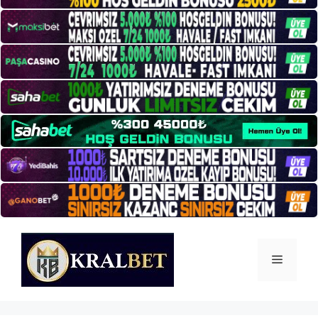
İçeriğe
atla
Menü