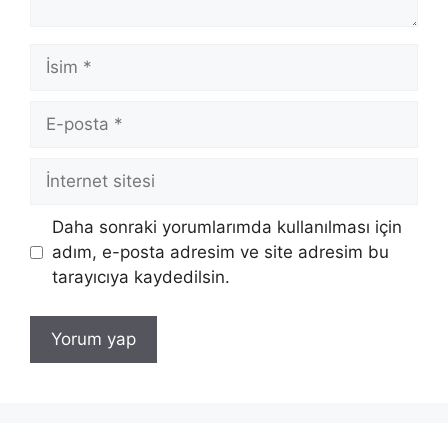
İsim
E-
posta
İnternet
sitesi
Daha sonraki yorumlarımda kullanılması için
adım, e-posta adresim ve site adresim bu
tarayıcıya kaydedilsin.