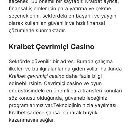
seçenek. Bu önemli bir sayfadır. Kralbet ayrıca,
finansal işlemler için para yatırma ve çekme
seçeneklerini, sektördeki en başarılı ve yaygın
olarak kullanılan güvenilir ve hızlı finansal
çözümlerle sunmaktadır.
Kralbet Çevrimiçi Casino
Sektörde güvenilir bir adres. Burada çalışma
ilkeleri ve bu ilgi alanlarına giden yollar hakkında
Kralbet çevrimiçi casino
daha fazla bilgi
edinebilirsiniz. Çevrimiçi casino ve oyun
endüstrisindeki en önemli para transferi konuları
söz konusu olduğunda, güvenebileceğiniz
programlarımız var.Teknolojinin hızla yayılması,
Kralbet sadece şansa inanarak büyük
kazanmasını sağlar.