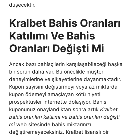
düşecektir.
Kralbet Bahis Oranları
Katılımı Ve Bahis
Oranları Değişti Mi
Ancak bazı bahisçilerin karşılaşabileceği başka
bir sorun daha var. Bu öncelikle müşteri
deneyimlerine ve şikayetlerine dayanmaktadır.
Kupon sayısını değiştirmeyi veya az miktarda
kupon ödemeyi amaçlayan kötü niyetli
prospektüsler internette dolaşıyor. Bahis
kuponunuz onaylandıktan sonra artık
Kralbet
bahis oranları katılımı ve bahis oranları değişti
mi
web sitesinde bahis miktarınızı
değiştiremeyeceksiniz. Kralbet lisanslı bir