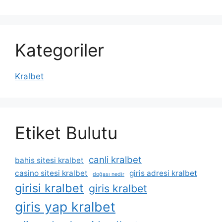
Kategoriler
Kralbet
Etiket Bulutu
canli kralbet
bahis sitesi kralbet
casino sitesi kralbet
giris adresi kralbet
doğası nedir
girisi kralbet
giris kralbet
giris yap kralbet