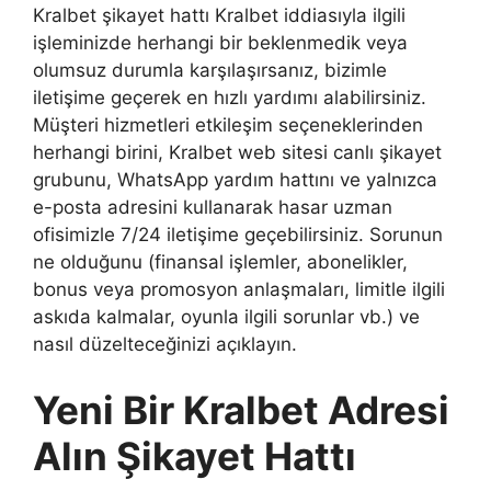
Kralbet şikayet hattı Kralbet iddiasıyla ilgili
işleminizde herhangi bir beklenmedik veya
olumsuz durumla karşılaşırsanız, bizimle
iletişime geçerek en hızlı yardımı alabilirsiniz.
Müşteri hizmetleri etkileşim seçeneklerinden
herhangi birini, Kralbet web sitesi canlı şikayet
grubunu, WhatsApp yardım hattını ve yalnızca
e-posta adresini kullanarak hasar uzman
ofisimizle 7/24 iletişime geçebilirsiniz. Sorunun
ne olduğunu (finansal işlemler, abonelikler,
bonus veya promosyon anlaşmaları, limitle ilgili
askıda kalmalar, oyunla ilgili sorunlar vb.) ve
nasıl düzelteceğinizi açıklayın.
Yeni Bir Kralbet Adresi
Alın Şikayet Hattı