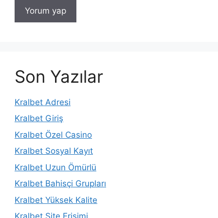
Son Yazılar
Kralbet Adresi
Kralbet Giriş
Kralbet Özel Casino
Kralbet Sosyal Kayıt
Kralbet Uzun Ömürlü
Kralbet Bahisçi Grupları
Kralbet Yüksek Kalite
Kralbet Site Erişimi