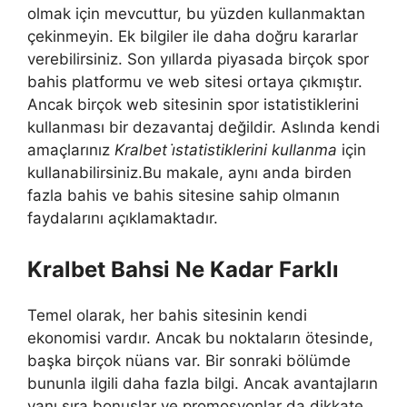
olmak için mevcuttur, bu yüzden kullanmaktan
çekinmeyin. Ek bilgiler ile daha doğru kararlar
verebilirsiniz. Son yıllarda piyasada birçok spor
bahis platformu ve web sitesi ortaya çıkmıştır.
Ancak birçok web sitesinin spor istatistiklerini
kullanması bir dezavantaj değildir. Aslında kendi
amaçlarınız
Kralbet i̇statistiklerini kullanma
için
kullanabilirsiniz.Bu makale, aynı anda birden
fazla bahis ve bahis sitesine sahip olmanın
faydalarını açıklamaktadır.
Kralbet Bahsi Ne Kadar Farklı
Temel olarak, her bahis sitesinin kendi
ekonomisi vardır. Ancak bu noktaların ötesinde,
başka birçok nüans var. Bir sonraki bölümde
bununla ilgili daha fazla bilgi. Ancak avantajların
yanı sıra bonuslar ve promosyonlar da dikkate