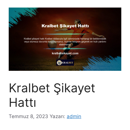
Kralbet Şikayet
Hattı
Temmuz 8, 2023
Yazarı:
admin