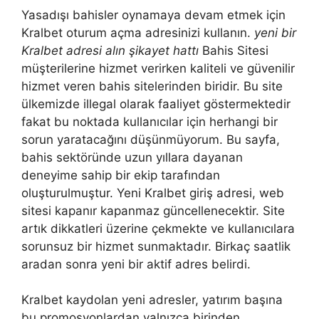
Yasadışı bahisler oynamaya devam etmek için
Kralbet oturum açma adresinizi kullanın.
yeni bir
Kralbet adresi alın şikayet hattı
Bahis Sitesi
müşterilerine hizmet verirken kaliteli ve güvenilir
hizmet veren bahis sitelerinden biridir. Bu site
ülkemizde illegal olarak faaliyet göstermektedir
fakat bu noktada kullanıcılar için herhangi bir
sorun yaratacağını düşünmüyorum. Bu sayfa,
bahis sektöründe uzun yıllara dayanan
deneyime sahip bir ekip tarafından
oluşturulmuştur. Yeni Kralbet giriş adresi, web
sitesi kapanır kapanmaz güncellenecektir. Site
artık dikkatleri üzerine çekmekte ve kullanıcılara
sorunsuz bir hizmet sunmaktadır. Birkaç saatlik
aradan sonra yeni bir aktif adres belirdi.
Kralbet kaydolan yeni adresler, yatırım başına
bu promosyonlardan yalnızca birinden