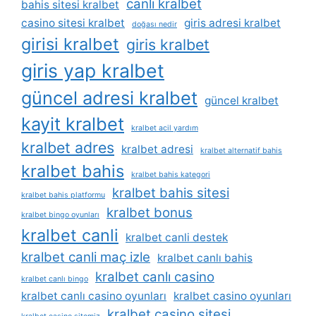
canli kralbet
bahis sitesi kralbet
casino sitesi kralbet
giris adresi kralbet
doğası nedir
girisi kralbet
giris kralbet
giris yap kralbet
güncel adresi kralbet
güncel kralbet
kayit kralbet
kralbet acil yardım
kralbet adres
kralbet adresi
kralbet alternatif bahis
kralbet bahis
kralbet bahis kategori
kralbet bahis sitesi
kralbet bahis platformu
kralbet bonus
kralbet bingo oyunları
kralbet canli
kralbet canli destek
kralbet canli maç izle
kralbet canlı bahis
kralbet canlı casino
kralbet canlı bingo
kralbet canlı casino oyunları
kralbet casino oyunları
kralbet casino sitesi