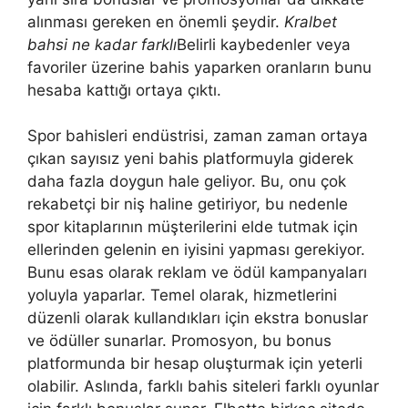
alınması gereken en önemli şeydir.
Kralbet
bahsi ne kadar farklı
Belirli kaybedenler veya
favoriler üzerine bahis yaparken oranların bunu
hesaba kattığı ortaya çıktı.
Spor bahisleri endüstrisi, zaman zaman ortaya
çıkan sayısız yeni bahis platformuyla giderek
daha fazla doygun hale geliyor. Bu, onu çok
rekabetçi bir niş haline getiriyor, bu nedenle
spor kitaplarının müşterilerini elde tutmak için
ellerinden gelenin en iyisini yapması gerekiyor.
Bunu esas olarak reklam ve ödül kampanyaları
yoluyla yaparlar. Temel olarak, hizmetlerini
düzenli olarak kullandıkları için ekstra bonuslar
ve ödüller sunarlar. Promosyon, bu bonus
platformunda bir hesap oluşturmak için yeterli
olabilir. Aslında, farklı bahis siteleri farklı oyunlar