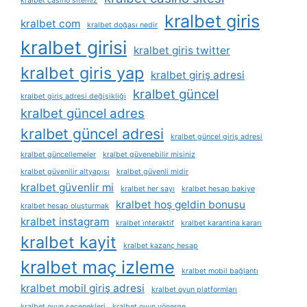
kralbet casino sitemiz
kralbet giris
kralbet com
kralbet doğası nedir
kralbet girisi
kralbet giris twitter
kralbet giris yap
kralbet giriş adresi
kralbet güncel
kralbet giriş adresi değişikliği
kralbet güncel adres
kralbet güncel adresi
kralbet güncel giriş adresi
kralbet güncellemeler
kralbet güvenebilir misiniz
kralbet güvenilir altyapısı
kralbet güvenli midir
kralbet güvenlir mi
kralbet her sayı
kralbet hesap bakiye
kralbet hoş geldin bonusu
kralbet hesap oluşturmak
kralbet instagram
kralbet i̇nteraktif
kralbet karantina kararı
kralbet kayit
kralbet kazanç hesap
kralbet maç izleme
kralbet mobil bağlantı
kralbet mobil giriş adresi
kralbet oyun platformları
kralbet oyun seçenekleri
kralbet oyun yönerge