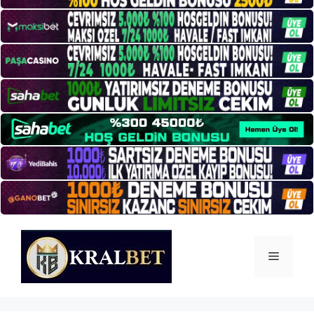
İçeriğe
atla
Menü