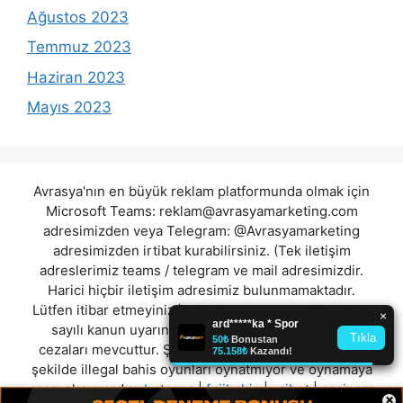
Ağustos 2023
Temmuz 2023
Haziran 2023
Mayıs 2023
Avrasya'nın en büyük reklam platformunda olmak için
Microsoft Teams:
reklam@avrasyamarketing.com
adresimizden veya Telegram: @Avrasyamarketing
adresimizden irtibat kurabilirsiniz. (Tek iletişim
adreslerimiz teams / telegram ve mail adresimizdir.
Harici hiçbir iletişim adresimiz bulunmamaktadır.
Lütfen itibar etmeyiniz.) Türkiye yasalarına göre 7258
sayılı kanun uyarınca yasa dışı bahis oynamanın
cezaları mevcuttur. Şu an bulunduğunuz site hiç bir
şekilde illegal bahis oyunları oynatmıyor ve oynamaya
aracı olmuyordur.
betasus
|
fujibahis
|
pribet
|
casinom
×