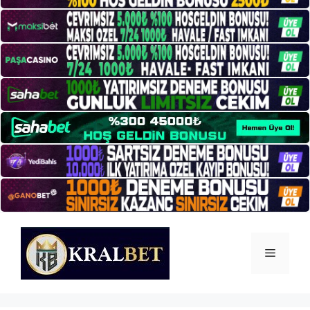
İçeriğe
atla
Menü