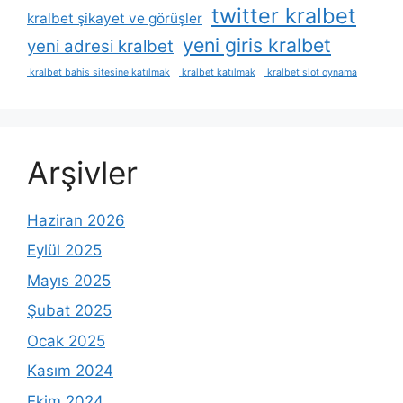
twitter kralbet
kralbet şikayet ve görüşler
yeni giris kralbet
yeni adresi kralbet
kralbet bahis sitesine katılmak
kralbet katılmak
kralbet slot oynama
Arşivler
Haziran 2026
Eylül 2025
Mayıs 2025
Şubat 2025
Ocak 2025
Kasım 2024
Ekim 2024