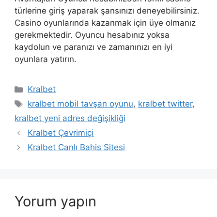
türlerine giriş yaparak şansınızı deneyebilirsiniz.
Casino oyunlarında kazanmak için üye olmanız
gerekmektedir. Oyuncu hesabınız yoksa
kaydolun ve paranızı ve zamanınızı en iyi
oyunlara yatırın.
Kategoriler
Kralbet
Etiketler
kralbet mobil tavşan oyunu
,
kralbet twitter
,
kralbet yeni adres değişikliği
Kralbet Çevrimiçi
Kralbet Canlı Bahis Sitesi
Yorum yapın