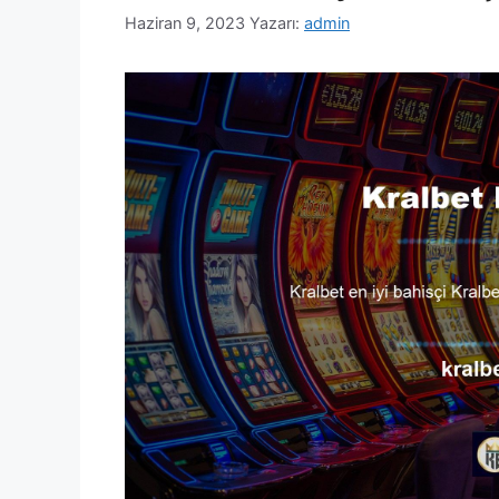
Haziran 9, 2023
Yazarı:
admin