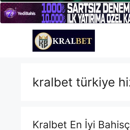
İçeriğe
atla
kralbet türkiye h
Kralbet En İyi Bahisç