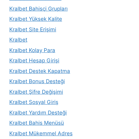
Kralbet Bahisçi Grupları
Kralbet Yüksek Kalite
Kralbet Site Erişimi
Kralbet
Kralbet Kolay Para
Kralbet Hesap Girişi
Kralbet Destek Kapatma
Kralbet Bonus Desteği
Kralbet Şifre Değişimi
Kralbet Sosyal Giriş
Kralbet Yardım Desteği
Kralbet Bahis Menüsü
Kralbet Mükemmel Adres