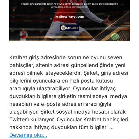
Kralbet giriş adresinde sorun ne oyunu seven
bahisçiler, sitenin adresi güncellendiğinde yeni
adresi bilmek isteyeceklerdir. Şirket, giriş adresi
bilgilerini oyunculara en hızlı posta kutusu
aracılığıyla ulaştırabiliyor. Oyuncular ihtiyaç
duydukları bilgilere şirketin resmî sosyal medya
hesapları ve e-posta adresleri aracılığıyla
ulaşabiliyor. Şirket sosyal medya hesabı olarak
Twitter’ı kullanıyor. Oyuncular Kralbet bahisçileri
hakkında ihtiyaç duydukları tüm bilgileri …
Devamını oku…