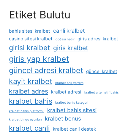
Etiket Bulutu
canli kralbet
bahis sitesi kralbet
casino sitesi kralbet
giris adresi kralbet
doğası nedir
girisi kralbet
giris kralbet
giris yap kralbet
güncel adresi kralbet
güncel kralbet
kayit kralbet
kralbet acil yardım
kralbet adres
kralbet adresi
kralbet alternatif bahis
kralbet bahis
kralbet bahis kategori
kralbet bahis sitesi
kralbet bahis platformu
kralbet bonus
kralbet bingo oyunları
kralbet canli
kralbet canli destek