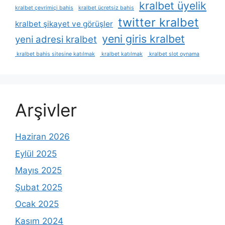
kralbet üyelik
kralbet çevrimiçi bahis
kralbet ücretsiz bahis
twitter kralbet
kralbet şikayet ve görüşler
yeni giris kralbet
yeni adresi kralbet
kralbet bahis sitesine katılmak
kralbet katılmak
kralbet slot oynama
Arşivler
Haziran 2026
Eylül 2025
Mayıs 2025
Şubat 2025
Ocak 2025
Kasım 2024