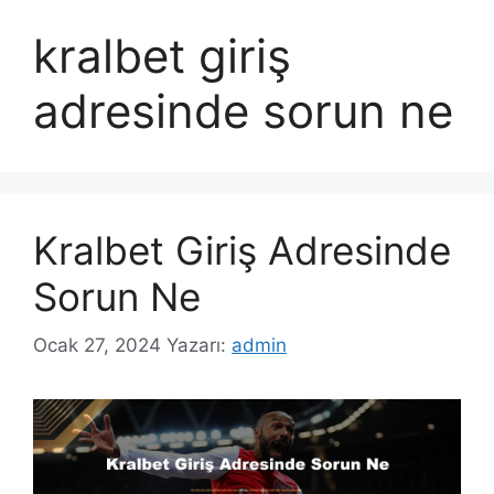
kralbet giriş
adresinde sorun ne
Kralbet Giriş Adresinde
Sorun Ne
Ocak 27, 2024
Yazarı:
admin