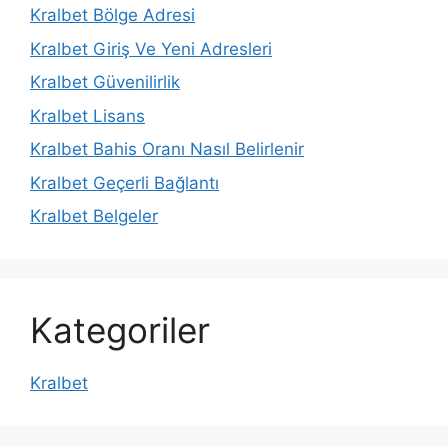
Kralbet Bölge Adresi
Kralbet Giriş Ve Yeni Adresleri
Kralbet Güvenilirlik
Kralbet Lisans
Kralbet Bahis Oranı Nasıl Belirlenir
Kralbet Geçerli Bağlantı
Kralbet Belgeler
Kategoriler
Kralbet