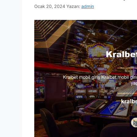
Ocak 20, 2024
Yazarı:
admin