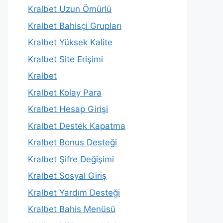
Kralbet Uzun Ömürlü
Kralbet Bahisçi Grupları
Kralbet Yüksek Kalite
Kralbet Site Erişimi
Kralbet
Kralbet Kolay Para
Kralbet Hesap Girişi
Kralbet Destek Kapatma
Kralbet Bonus Desteği
Kralbet Şifre Değişimi
Kralbet Sosyal Giriş
Kralbet Yardım Desteği
Kralbet Bahis Menüsü