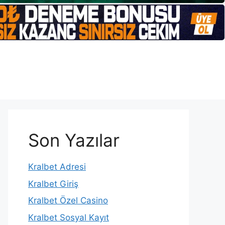
Son Yazılar
Kralbet Adresi
Kralbet Giriş
Kralbet Özel Casino
Kralbet Sosyal Kayıt