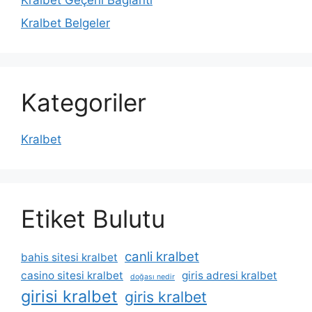
Kralbet Belgeler
Kategoriler
Kralbet
Etiket Bulutu
canli kralbet
bahis sitesi kralbet
casino sitesi kralbet
giris adresi kralbet
doğası nedir
girisi kralbet
giris kralbet