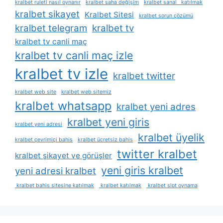
kralbet ruleti nasıl oynanır
kralbet saha değişim
kralbet sanal katılmak
kralbet sikayet
Kralbet Sitesi
kralbet sorun çözümü
kralbet telegram
kralbet tv
kralbet tv canli maç
kralbet tv canli maç izle
kralbet tv izle
kralbet twitter
kralbet web site
kralbet web sitemiz
kralbet whatsapp
kralbet yeni adres
kralbet yeni giris
kralbet yeni adresi
kralbet üyelik
kralbet çevrimiçi bahis
kralbet ücretsiz bahis
twitter kralbet
kralbet şikayet ve görüşler
yeni giris kralbet
yeni adresi kralbet
kralbet bahis sitesine katılmak
kralbet katılmak
kralbet slot oynama