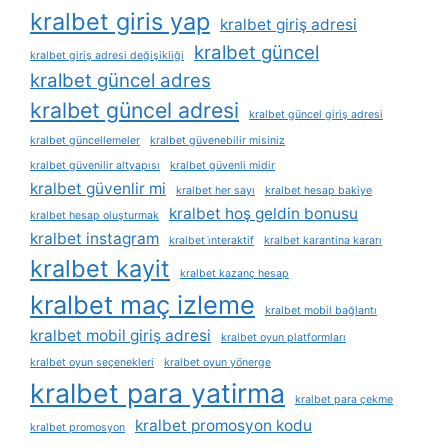
kralbet giris yap
kralbet giriş adresi
kralbet güncel
kralbet giriş adresi değişikliği
kralbet güncel adres
kralbet güncel adresi
kralbet güncel giriş adresi
kralbet güncellemeler
kralbet güvenebilir misiniz
kralbet güvenilir altyapısı
kralbet güvenli midir
kralbet güvenlir mi
kralbet her sayı
kralbet hesap bakiye
kralbet hoş geldin bonusu
kralbet hesap oluşturmak
kralbet instagram
kralbet i̇nteraktif
kralbet karantina kararı
kralbet kayit
kralbet kazanç hesap
kralbet maç izleme
kralbet mobil bağlantı
kralbet mobil giriş adresi
kralbet oyun platformları
kralbet oyun seçenekleri
kralbet oyun yönerge
kralbet para yatirma
kralbet para çekme
kralbet promosyon kodu
kralbet promosyon