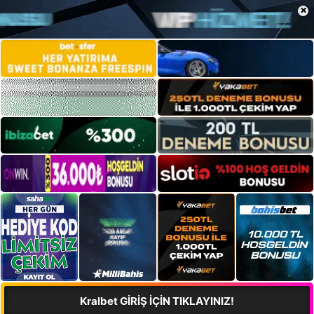
×
Kralbet GİRİŞ İÇİN TIKLAYINIZ!