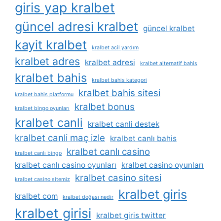
giris yap kralbet
güncel adresi kralbet
güncel kralbet
kayit kralbet
kralbet acil yardım
kralbet adres
kralbet adresi
kralbet alternatif bahis
kralbet bahis
kralbet bahis kategori
kralbet bahis sitesi
kralbet bahis platformu
kralbet bonus
kralbet bingo oyunları
kralbet canli
kralbet canli destek
kralbet canli maç izle
kralbet canlı bahis
kralbet canlı casino
kralbet canlı bingo
kralbet canlı casino oyunları
kralbet casino oyunları
kralbet casino sitesi
kralbet casino sitemiz
kralbet giris
kralbet com
kralbet doğası nedir
kralbet girisi
kralbet giris twitter