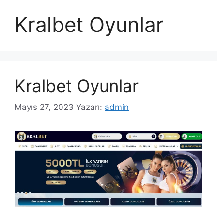
Kralbet Oyunlar
Kralbet Oyunlar
Mayıs 27, 2023
Yazarı:
admin