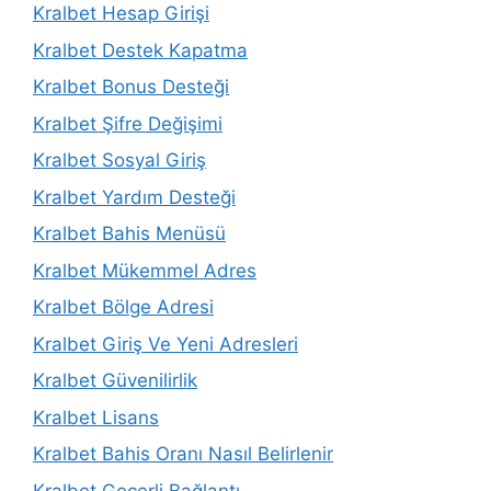
Kralbet Hesap Girişi
Kralbet Destek Kapatma
Kralbet Bonus Desteği
Kralbet Şifre Değişimi
Kralbet Sosyal Giriş
Kralbet Yardım Desteği
Kralbet Bahis Menüsü
Kralbet Mükemmel Adres
Kralbet Bölge Adresi
Kralbet Giriş Ve Yeni Adresleri
Kralbet Güvenilirlik
Kralbet Lisans
Kralbet Bahis Oranı Nasıl Belirlenir
Kralbet Geçerli Bağlantı