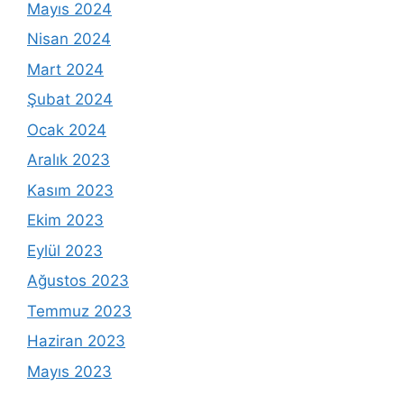
Mayıs 2024
Nisan 2024
Mart 2024
Şubat 2024
Ocak 2024
Aralık 2023
Kasım 2023
Ekim 2023
Eylül 2023
Ağustos 2023
Temmuz 2023
Haziran 2023
Mayıs 2023