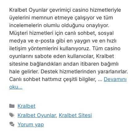
Kralbet Oyunlar çevrimiçi casino hizmetleriyle
üyelerini memnun etmeye çalışıyor ve tüm
incelemelerin olumlu olduğunu onaylıyor.
Müşteri hizmetleri için canlı sohbet, sosyal
medya ve e-posta gibi en yaygın ve en hızlı
iletişim yöntemlerini kullanıyoruz. Tüm casino
oyunlarını sabote eden kullanıcılar, Kralbet
sitesine bağlandıkları andan itibaren bağımlı
hale gelirler. Destek hizmetlerinden yararlanırlar.
Canlı sohbet hattımız çeşitli bilgiler, …
Devamını
oku…
Kategoriler
Kralbet
Etiketler
Kralbet Oyunlar
,
Kralbet Sitesi
Yorum yap