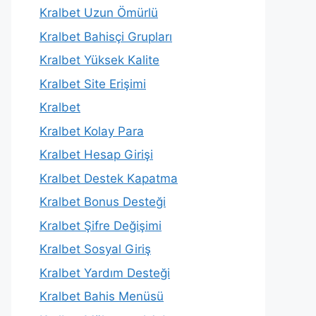
Kralbet Uzun Ömürlü
Kralbet Bahisçi Grupları
Kralbet Yüksek Kalite
Kralbet Site Erişimi
Kralbet
Kralbet Kolay Para
Kralbet Hesap Girişi
Kralbet Destek Kapatma
Kralbet Bonus Desteği
Kralbet Şifre Değişimi
Kralbet Sosyal Giriş
Kralbet Yardım Desteği
Kralbet Bahis Menüsü