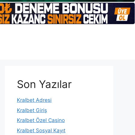
Son Yazılar
Kralbet Adresi
Kralbet Giriş
Kralbet Özel Casino
Kralbet Sosyal Kayıt