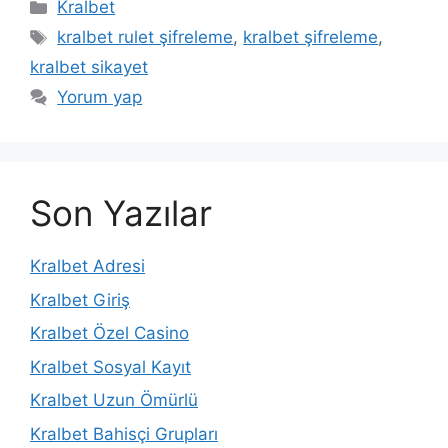
Kategoriler
Kralbet
Etiketler
kralbet rulet şifreleme
,
kralbet şifreleme
,
kralbet sikayet
Yorum yap
Son Yazılar
Kralbet Adresi
Kralbet Giriş
Kralbet Özel Casino
Kralbet Sosyal Kayıt
Kralbet Uzun Ömürlü
Kralbet Bahisçi Grupları