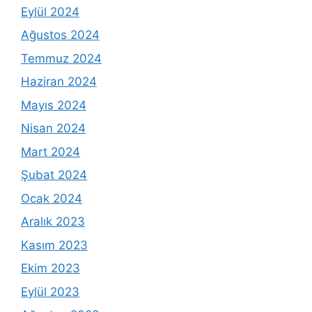
Eylül 2024
Ağustos 2024
Temmuz 2024
Haziran 2024
Mayıs 2024
Nisan 2024
Mart 2024
Şubat 2024
Ocak 2024
Aralık 2023
Kasım 2023
Ekim 2023
Eylül 2023