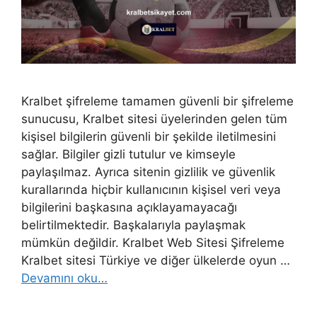
Kralbet şifreleme tamamen güvenli bir şifreleme
sunucusu, Kralbet sitesi üyelerinden gelen tüm
kişisel bilgilerin güvenli bir şekilde iletilmesini
sağlar. Bilgiler gizli tutulur ve kimseyle
paylaşılmaz. Ayrıca sitenin gizlilik ve güvenlik
kurallarında hiçbir kullanıcının kişisel veri veya
bilgilerini başkasına açıklayamayacağı
belirtilmektedir. Başkalarıyla paylaşmak
mümkün değildir. Kralbet Web Sitesi Şifreleme
Kralbet sitesi Türkiye ve diğer ülkelerde oyun …
Devamını oku…