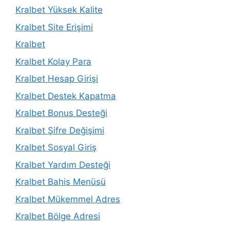
Kralbet Yüksek Kalite
Kralbet Site Erişimi
Kralbet
Kralbet Kolay Para
Kralbet Hesap Girişi
Kralbet Destek Kapatma
Kralbet Bonus Desteği
Kralbet Şifre Değişimi
Kralbet Sosyal Giriş
Kralbet Yardım Desteği
Kralbet Bahis Menüsü
Kralbet Mükemmel Adres
Kralbet Bölge Adresi