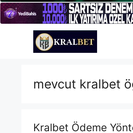
İçeriğe
atla
mevcut kralbet ö
Kralbet Ödeme Yönt