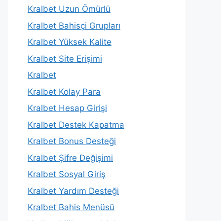
Kralbet Uzun Ömürlü
Kralbet Bahisçi Grupları
Kralbet Yüksek Kalite
Kralbet Site Erişimi
Kralbet
Kralbet Kolay Para
Kralbet Hesap Girişi
Kralbet Destek Kapatma
Kralbet Bonus Desteği
Kralbet Şifre Değişimi
Kralbet Sosyal Giriş
Kralbet Yardım Desteği
Kralbet Bahis Menüsü