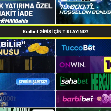
Kralbet GİRİŞ İÇİN TIKLAYINIZ!