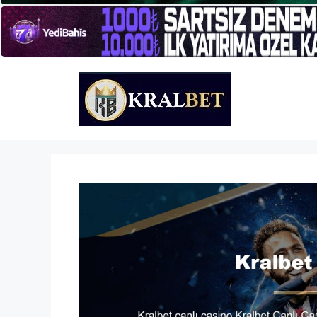
İçeriğe
atla