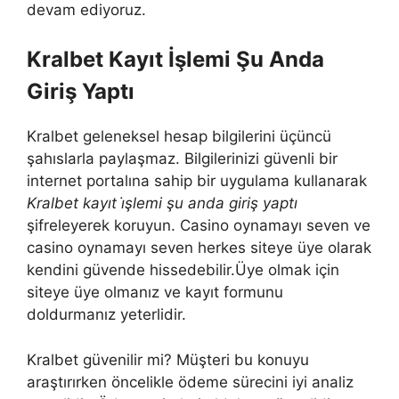
devam ediyoruz.
Kralbet Kayıt İşlemi Şu Anda
Giriş Yaptı
Kralbet geleneksel hesap bilgilerini üçüncü
şahıslarla paylaşmaz. Bilgilerinizi güvenli bir
internet portalına sahip bir uygulama kullanarak
Kralbet kayıt i̇şlemi şu anda giriş yaptı
şifreleyerek koruyun. Casino oynamayı seven ve
casino oynamayı seven herkes siteye üye olarak
kendini güvende hissedebilir.Üye olmak için
siteye üye olmanız ve kayıt formunu
doldurmanız yeterlidir.
Kralbet güvenilir mi? Müşteri bu konuyu
araştırırken öncelikle ödeme sürecini iyi analiz