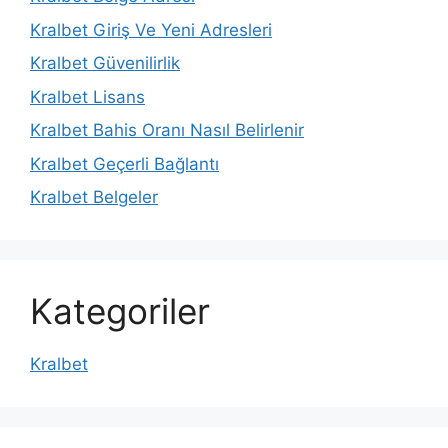
Kralbet Giriş Ve Yeni Adresleri
Kralbet Güvenilirlik
Kralbet Lisans
Kralbet Bahis Oranı Nasıl Belirlenir
Kralbet Geçerli Bağlantı
Kralbet Belgeler
Kategoriler
Kralbet