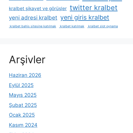
twitter kralbet
kralbet şikayet ve görüşler
yeni giris kralbet
yeni adresi kralbet
kralbet bahis sitesine katılmak
kralbet katılmak
kralbet slot oynama
Arşivler
Haziran 2026
Eylül 2025
Mayıs 2025
Şubat 2025
Ocak 2025
Kasım 2024