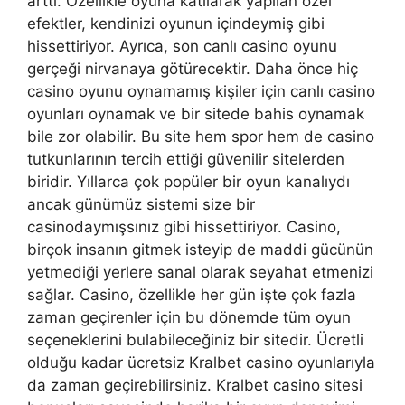
arttı. Özellikle oyuna katılarak yapılan özel
efektler, kendinizi oyunun içindeymiş gibi
hissettiriyor. Ayrıca, son canlı casino oyunu
gerçeği nirvanaya götürecektir. Daha önce hiç
casino oyunu oynamamış kişiler için canlı casino
oyunları oynamak ve bir sitede bahis oynamak
bile zor olabilir. Bu site hem spor hem de casino
tutkunlarının tercih ettiği güvenilir sitelerden
biridir. Yıllarca çok popüler bir oyun kanalıydı
ancak günümüz sistemi size bir
casinodaymışsınız gibi hissettiriyor. Casino,
birçok insanın gitmek isteyip de maddi gücünün
yetmediği yerlere sanal olarak seyahat etmenizi
sağlar. Casino, özellikle her gün işte çok fazla
zaman geçirenler için bu dönemde tüm oyun
seçeneklerini bulabileceğiniz bir sitedir. Ücretli
olduğu kadar ücretsiz Kralbet casino oyunlarıyla
da zaman geçirebilirsiniz. Kralbet casino sitesi