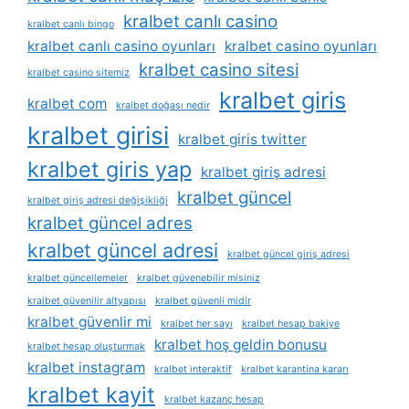
kralbet canlı casino
kralbet canlı bingo
kralbet canlı casino oyunları
kralbet casino oyunları
kralbet casino sitesi
kralbet casino sitemiz
kralbet giris
kralbet com
kralbet doğası nedir
kralbet girisi
kralbet giris twitter
kralbet giris yap
kralbet giriş adresi
kralbet güncel
kralbet giriş adresi değişikliği
kralbet güncel adres
kralbet güncel adresi
kralbet güncel giriş adresi
kralbet güncellemeler
kralbet güvenebilir misiniz
kralbet güvenilir altyapısı
kralbet güvenli midir
kralbet güvenlir mi
kralbet her sayı
kralbet hesap bakiye
kralbet hoş geldin bonusu
kralbet hesap oluşturmak
kralbet instagram
kralbet i̇nteraktif
kralbet karantina kararı
kralbet kayit
kralbet kazanç hesap