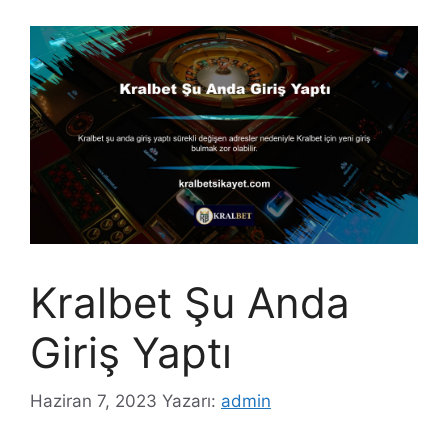
Kralbet Şu Anda
Giriş Yaptı
Haziran 7, 2023
Yazarı:
admin