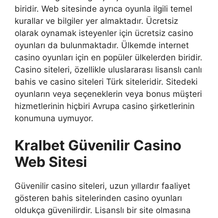
biridir. Web sitesinde ayrıca oyunla ilgili temel
kurallar ve bilgiler yer almaktadır. Ücretsiz
olarak oynamak isteyenler için ücretsiz casino
oyunları da bulunmaktadır. Ülkemde internet
casino oyunları için en popüler ülkelerden biridir.
Casino siteleri, özellikle uluslararası lisanslı canlı
bahis ve casino siteleri Türk siteleridir. Sitedeki
oyunların veya seçeneklerin veya bonus müşteri
hizmetlerinin hiçbiri Avrupa casino şirketlerinin
konumuna uymuyor.
Kralbet Güvenilir Casino
Web Sitesi
Güvenilir casino siteleri, uzun yıllardır faaliyet
gösteren bahis sitelerinden casino oyunları
oldukça güvenilirdir. Lisanslı bir site olmasına