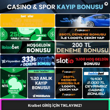
×
Kralbet GİRİŞ İÇİN TIKLAYINIZ!