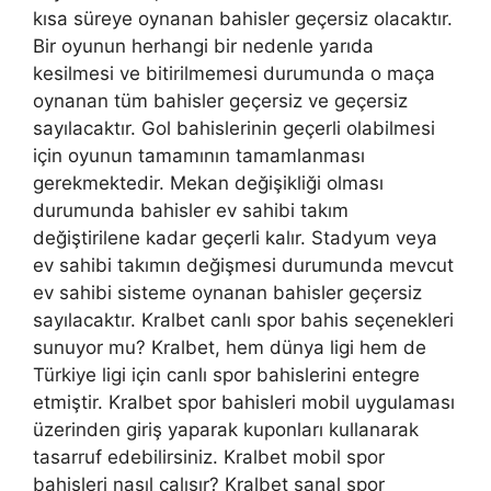
kısa süreye oynanan bahisler geçersiz olacaktır.
Bir oyunun herhangi bir nedenle yarıda
kesilmesi ve bitirilmemesi durumunda o maça
oynanan tüm bahisler geçersiz ve geçersiz
sayılacaktır. Gol bahislerinin geçerli olabilmesi
için oyunun tamamının tamamlanması
gerekmektedir. Mekan değişikliği olması
durumunda bahisler ev sahibi takım
değiştirilene kadar geçerli kalır. Stadyum veya
ev sahibi takımın değişmesi durumunda mevcut
ev sahibi sisteme oynanan bahisler geçersiz
sayılacaktır. Kralbet canlı spor bahis seçenekleri
sunuyor mu? Kralbet, hem dünya ligi hem de
Türkiye ligi için canlı spor bahislerini entegre
etmiştir. Kralbet spor bahisleri mobil uygulaması
üzerinden giriş yaparak kuponları kullanarak
tasarruf edebilirsiniz. Kralbet mobil spor
bahisleri nasıl çalışır? Kralbet sanal spor