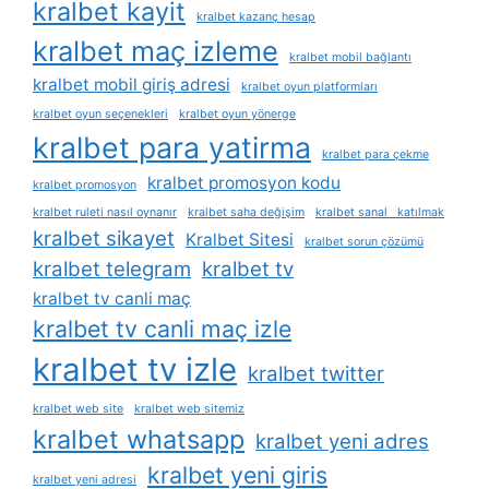
kralbet kayit
kralbet kazanç hesap
kralbet maç izleme
kralbet mobil bağlantı
kralbet mobil giriş adresi
kralbet oyun platformları
kralbet oyun seçenekleri
kralbet oyun yönerge
kralbet para yatirma
kralbet para çekme
kralbet promosyon kodu
kralbet promosyon
kralbet ruleti nasıl oynanır
kralbet saha değişim
kralbet sanal katılmak
kralbet sikayet
Kralbet Sitesi
kralbet sorun çözümü
kralbet telegram
kralbet tv
kralbet tv canli maç
kralbet tv canli maç izle
kralbet tv izle
kralbet twitter
kralbet web site
kralbet web sitemiz
kralbet whatsapp
kralbet yeni adres
kralbet yeni giris
kralbet yeni adresi