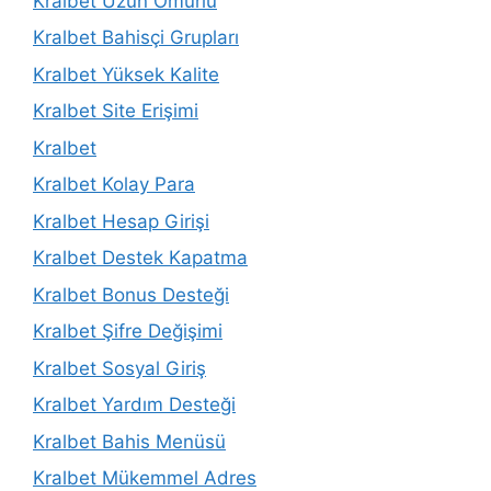
Kralbet Uzun Ömürlü
Kralbet Bahisçi Grupları
Kralbet Yüksek Kalite
Kralbet Site Erişimi
Kralbet
Kralbet Kolay Para
Kralbet Hesap Girişi
Kralbet Destek Kapatma
Kralbet Bonus Desteği
Kralbet Şifre Değişimi
Kralbet Sosyal Giriş
Kralbet Yardım Desteği
Kralbet Bahis Menüsü
Kralbet Mükemmel Adres