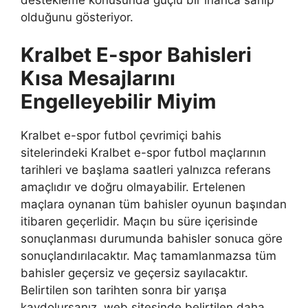
olduğunu gösteriyor.
Kralbet E-spor Bahisleri
Kısa Mesajlarını
Engelleyebilir Miyim
Kralbet e-spor futbol çevrimiçi bahis
sitelerindeki Kralbet e-spor futbol maçlarının
tarihleri ​​ve başlama saatleri yalnızca referans
amaçlıdır ve doğru olmayabilir. Ertelenen
maçlara oynanan tüm bahisler oyunun başından
itibaren geçerlidir. Maçın bu süre içerisinde
sonuçlanması durumunda bahisler sonuca göre
sonuçlandırılacaktır. Maç tamamlanmazsa tüm
bahisler geçersiz ve geçersiz sayılacaktır.
Belirtilen son tarihten sonra bir yarışa
kaydolursanız, web sitesinde belirtilen daha