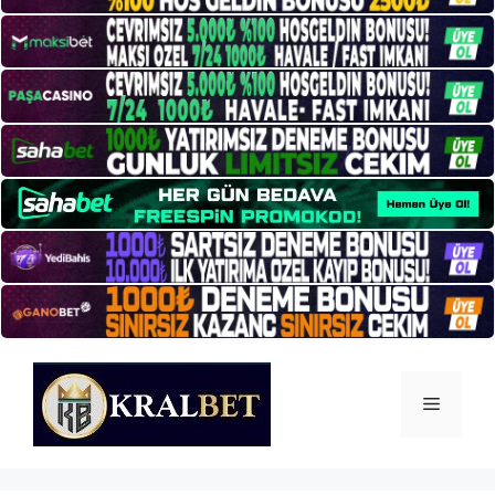
İçeriğe
atla
Menü