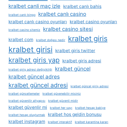
kralbet canli maç izle
kralbet canlı bahis
kralbet canlı casino
kralbet canlı bingo
kralbet canlı casino oyunları
kralbet casino oyunları
kralbet casino sitesi
kralbet casino sitemiz
kralbet giris
kralbet com
kralbet doğası nedir
kralbet girisi
kralbet giris twitter
kralbet giris yap
kralbet giriş adresi
kralbet güncel
kralbet giriş adresi değişikliği
kralbet güncel adres
kralbet güncel adresi
kralbet güncel giriş adresi
kralbet güncellemeler
kralbet güvenebilir misiniz
kralbet güvenilir altyapısı
kralbet güvenli midir
kralbet güvenlir mi
kralbet her sayı
kralbet hesap bakiye
kralbet hoş geldin bonusu
kralbet hesap oluşturmak
kralbet instagram
kralbet i̇nteraktif
kralbet karantina kararı