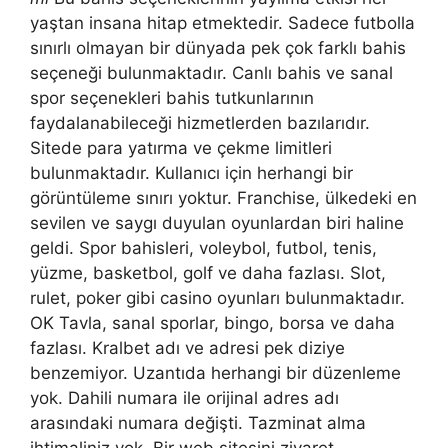
yaştan insana hitap etmektedir. Sadece futbolla
sınırlı olmayan bir dünyada pek çok farklı bahis
seçeneği bulunmaktadır. Canlı bahis ve sanal
spor seçenekleri bahis tutkunlarının
faydalanabileceği hizmetlerden bazılarıdır.
Sitede para yatırma ve çekme limitleri
bulunmaktadır. Kullanıcı için herhangi bir
görüntüleme sınırı yoktur. Franchise, ülkedeki en
sevilen ve saygı duyulan oyunlardan biri haline
geldi. Spor bahisleri, voleybol, futbol, ​​tenis,
yüzme, basketbol, ​​golf ve daha fazlası. Slot,
rulet, poker gibi casino oyunları bulunmaktadır.
OK Tavla, sanal sporlar, bingo, borsa ve daha
fazlası. Kralbet adı ve adresi pek diziye
benzemiyor. Uzantıda herhangi bir düzenleme
yok. Dahili numara ile orijinal adres adı
arasındaki numara değişti. Tazminat alma
ihtimaliniz yok. Bir web sitesini ziyaret