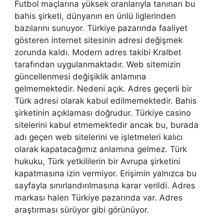
Futbol maçlarına yüksek oranlarıyla tanınan bu
bahis şirketi, dünyanın en ünlü liglerinden
bazılarını sunuyor. Türkiye pazarında faaliyet
gösteren internet sitesinin adresi değişmek
zorunda kaldı. Modern adres takibi Kralbet
tarafından uygulanmaktadır. Web sitemizin
güncellenmesi değişiklik anlamına
gelmemektedir. Nedeni açık. Adres geçerli bir
Türk adresi olarak kabul edilmemektedir. Bahis
şirketinin açıklaması doğrudur. Türkiye casino
sitelerini kabul etmemektedir ancak bu, burada
adı geçen web sitelerini ve işletmeleri kalıcı
olarak kapatacağımız anlamına gelmez. Türk
hukuku, Türk yetkililerin bir Avrupa şirketini
kapatmasına izin vermiyor. Erişimin yalnızca bu
sayfayla sınırlandırılmasına karar verildi. Adres
markası halen Türkiye pazarında var. Adres
araştırması sürüyor gibi görünüyor.