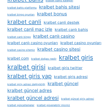
kralbet bahis kategori
kralbet bahis sitesi
kralbet bahis platformu
kralbet bonus
kralbet bingo oyunları
kralbet canli
kralbet canli destek
kralbet canli maç izle
kralbet canlı bahis
kralbet canlı casino
kralbet canlı bingo
kralbet canlı casino oyunları
kralbet casino oyunları
kralbet casino sitesi
kralbet casino sitemiz
kralbet giris
kralbet com
kralbet doğası nedir
kralbet girisi
kralbet giris twitter
kralbet giris yap
kralbet giriş adresi
kralbet güncel
kralbet giriş adresi değişikliği
kralbet güncel adres
kralbet güncel adresi
kralbet güncel giriş adresi
kralbet güncellemeler
kralbet güvenebilir misiniz