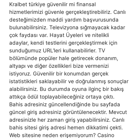
Kralbet türkiye güvenilir mi finansal
hizmetlerimizi güvenle gerçekleştirebiliriz. Canlı
desteğimizden maddi yardım başvurusunda
bulunabilirsiniz. Televizyona sığmayacak kadar
çok faydası var. Hayat Üyeleri ve nitelikli
adaylar, kendi testlerini gerçekleştirmek için
sunduğumuz URL’leri kullanabilirler. TV
bölümünde popüler hale getirecek donanım,
altyapı ve diğer özellikleri bize vermenizi
istiyoruz. Güvenilir bir konumdan gerçek
istatistikleri saklayabilir ve doğrulanmış sonuçlar
alabilirsiniz. Bu durumda oyuna ilginç bir bakış
attıkça ödül toplayabileceğiniz ortaya çıktı.
Bahis adresiniz güncellendiğinde bu sayfada
güncel giriş adresiniz görüntülenecektir. Mevcut
adresinizle her zaman giriş yapabilirsiniz. Canlı
bahis sitesi giriş adresi hemen dikkatimi çekti.
Web sitesine neden erişemiyorum? Casino