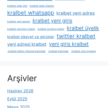
kralbet web site
kralbet web sitemiz
kralbet whatsapp
kralbet yeni adres
kralbet yeni giris
kralbet yeni adresi
kralbet üyelik
kralbet çevrimiçi bahis
kralbet ücretsiz bahis
twitter kralbet
kralbet şikayet ve görüşler
yeni giris kralbet
yeni adresi kralbet
kralbet bahis sitesine katılmak
kralbet katılmak
kralbet slot oynama
Arşivler
Haziran 2026
Eylül 2025
Mayıs 2025