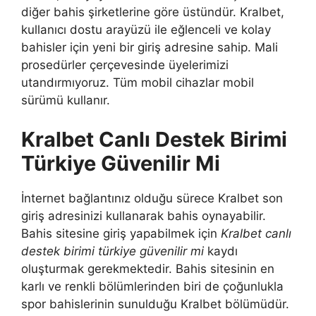
diğer bahis şirketlerine göre üstündür. Kralbet,
kullanıcı dostu arayüzü ile eğlenceli ve kolay
bahisler için yeni bir giriş adresine sahip. Mali
prosedürler çerçevesinde üyelerimizi
utandırmıyoruz. Tüm mobil cihazlar mobil
sürümü kullanır.
Kralbet Canlı Destek Birimi
Türkiye Güvenilir Mi
İnternet bağlantınız olduğu sürece Kralbet son
giriş adresinizi kullanarak bahis oynayabilir.
Bahis sitesine giriş yapabilmek için
Kralbet canlı
destek birimi türkiye güvenilir mi
kaydı
oluşturmak gerekmektedir. Bahis sitesinin en
karlı ve renkli bölümlerinden biri de çoğunlukla
spor bahislerinin sunulduğu Kralbet bölümüdür.