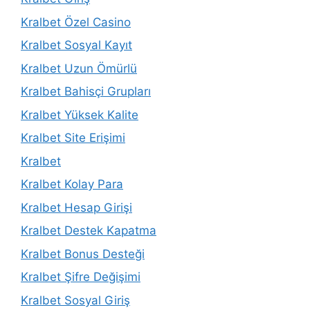
Kralbet Özel Casino
Kralbet Sosyal Kayıt
Kralbet Uzun Ömürlü
Kralbet Bahisçi Grupları
Kralbet Yüksek Kalite
Kralbet Site Erişimi
Kralbet
Kralbet Kolay Para
Kralbet Hesap Girişi
Kralbet Destek Kapatma
Kralbet Bonus Desteği
Kralbet Şifre Değişimi
Kralbet Sosyal Giriş