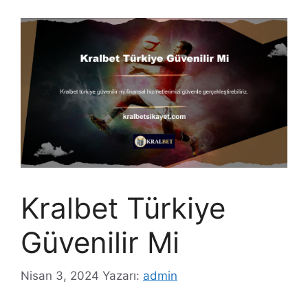
Kralbet Türkiye
Güvenilir Mi
Nisan 3, 2024
Yazarı:
admin