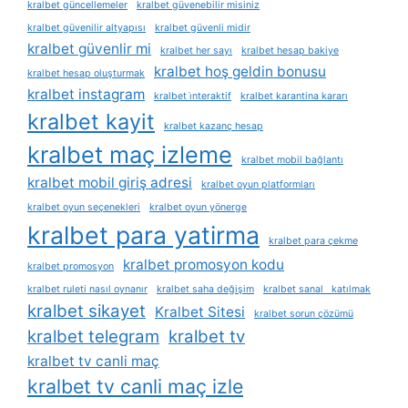
kralbet güncellemeler
kralbet güvenebilir misiniz
kralbet güvenilir altyapısı
kralbet güvenli midir
kralbet güvenlir mi
kralbet her sayı
kralbet hesap bakiye
kralbet hoş geldin bonusu
kralbet hesap oluşturmak
kralbet instagram
kralbet i̇nteraktif
kralbet karantina kararı
kralbet kayit
kralbet kazanç hesap
kralbet maç izleme
kralbet mobil bağlantı
kralbet mobil giriş adresi
kralbet oyun platformları
kralbet oyun seçenekleri
kralbet oyun yönerge
kralbet para yatirma
kralbet para çekme
kralbet promosyon kodu
kralbet promosyon
kralbet ruleti nasıl oynanır
kralbet saha değişim
kralbet sanal katılmak
kralbet sikayet
Kralbet Sitesi
kralbet sorun çözümü
kralbet telegram
kralbet tv
kralbet tv canli maç
kralbet tv canli maç izle