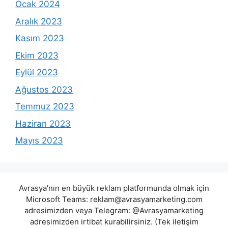
Ocak 2024
Aralık 2023
Kasım 2023
Ekim 2023
Eylül 2023
Ağustos 2023
Temmuz 2023
Haziran 2023
Mayıs 2023
Avrasya'nın en büyük reklam platformunda olmak için
Microsoft Teams:
reklam@avrasyamarketing.com
adresimizden veya Telegram: @Avrasyamarketing
adresimizden irtibat kurabilirsiniz. (Tek iletişim