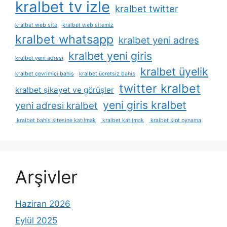
kralbet tv izle
kralbet twitter
kralbet web site
kralbet web sitemiz
kralbet whatsapp
kralbet yeni adres
kralbet yeni giris
kralbet yeni adresi
kralbet üyelik
kralbet çevrimiçi bahis
kralbet ücretsiz bahis
twitter kralbet
kralbet şikayet ve görüşler
yeni giris kralbet
yeni adresi kralbet
kralbet bahis sitesine katılmak
kralbet katılmak
kralbet slot oynama
Arşivler
Haziran 2026
Eylül 2025