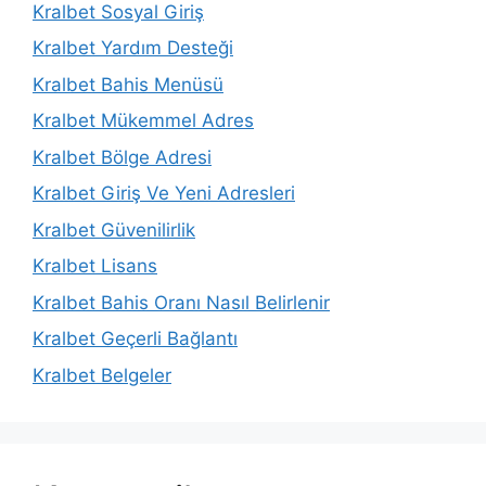
Kralbet Sosyal Giriş
Kralbet Yardım Desteği
Kralbet Bahis Menüsü
Kralbet Mükemmel Adres
Kralbet Bölge Adresi
Kralbet Giriş Ve Yeni Adresleri
Kralbet Güvenilirlik
Kralbet Lisans
Kralbet Bahis Oranı Nasıl Belirlenir
Kralbet Geçerli Bağlantı
Kralbet Belgeler