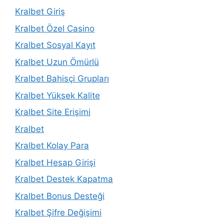
Kralbet Giriş
Kralbet Özel Casino
Kralbet Sosyal Kayıt
Kralbet Uzun Ömürlü
Kralbet Bahisçi Grupları
Kralbet Yüksek Kalite
Kralbet Site Erişimi
Kralbet
Kralbet Kolay Para
Kralbet Hesap Girişi
Kralbet Destek Kapatma
Kralbet Bonus Desteği
Kralbet Şifre Değişimi