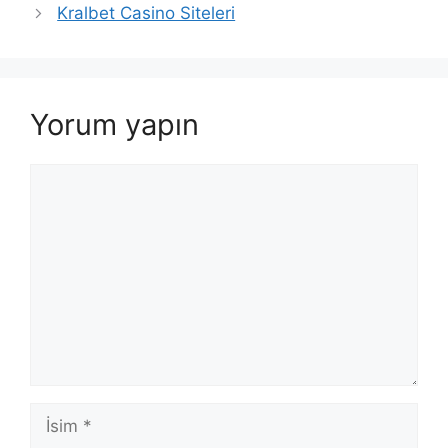
Kralbet Casino Siteleri
Yorum yapın
Yorum
İsim