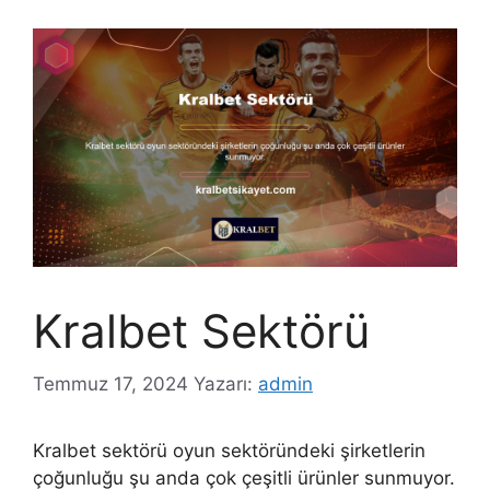
Kralbet Sektörü
Temmuz 17, 2024
Yazarı:
admin
Kralbet sektörü oyun sektöründeki şirketlerin
çoğunluğu şu anda çok çeşitli ürünler sunmuyor.