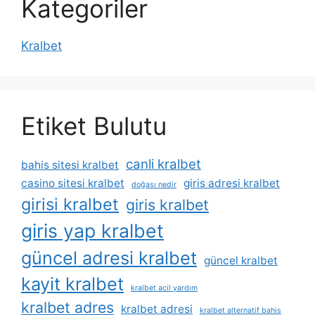
Kategoriler
Kralbet
Etiket Bulutu
canli kralbet
bahis sitesi kralbet
casino sitesi kralbet
giris adresi kralbet
doğası nedir
girisi kralbet
giris kralbet
giris yap kralbet
güncel adresi kralbet
güncel kralbet
kayit kralbet
kralbet acil yardım
kralbet adres
kralbet adresi
kralbet alternatif bahis