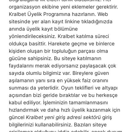
organizasyon ekibine yeni eklemeler gerektirir.
Kralbet Üyelik Programına hazırlanın. Web
sitesinde yer alan kayıt linkine tıkladığınızda
anında üyelik kayıt bölümüne
yönlendirileceksiniz. Kralbet katılma süreci
oldukça basittir. Harekete geçme ve binlerce
kişiden oluşan bir topluluğun parçası olma
gücüne sahipsiniz. Bu siteye katılmanın
faydalarını merak ediyorsanız paylaşacak çok
sayıda olumlu bilgimiz var. Bireylere güven
aşılamanın yanı sıra en yüksek faiz oranını
sunması da yeterlidir. Oyun teklifleri ve altyapı
açısından bizi geride bıraktılar ve bu herkesçe
kabul ediliyor. İşleminizin tamamlanmasını
hızlandırmak ve daha hızlı üyelik kazanmak için
güncel
Kralbet yeni giriş adresi sektörü
giriş
bilgilerinizi kullanabilirsiniz. Bazıları siteye
erişilemez olduğunu iddia edebilir, ancak durum