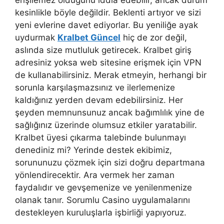
kesinlikle böyle değildir. Beklenti artıyor ve sizi
yeni evlerine davet ediyorlar. Bu yeniliğe ayak
uydurmak
Kralbet Güncel
hiç de zor değil,
aslında size mutluluk getirecek. Kralbet giriş
adresiniz yoksa web sitesine erişmek için VPN
de kullanabilirsiniz. Merak etmeyin, herhangi bir
sorunla karşılaşmazsınız ve ilerlemenize
kaldığınız yerden devam edebilirsiniz. Her
şeyden memnunsunuz ancak bağımlılık yine de
sağlığınız üzerinde olumsuz etkiler yaratabilir.
Kralbet üyesi çıkarma talebinde bulunmayı
denediniz mi? Yerinde destek ekibimiz,
sorununuzu çözmek için sizi doğru departmana
yönlendirecektir. Ara vermek her zaman
faydalıdır ve gevşemenize ve yenilenmenize
olanak tanır. Sorumlu Casino uygulamalarını
destekleyen kuruluşlarla işbirliği yapıyoruz.