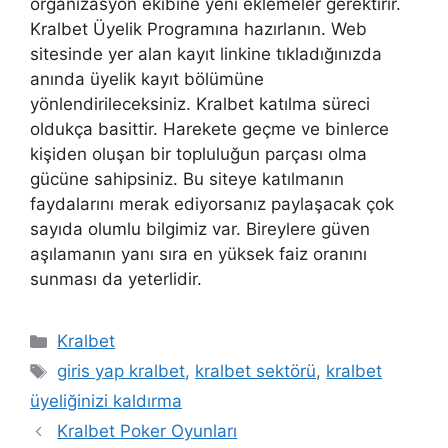
organizasyon ekibine yeni eklemeler gerektirir.
Kralbet Üyelik Programına hazırlanın. Web
sitesinde yer alan kayıt linkine tıkladığınızda
anında üyelik kayıt bölümüne
yönlendirileceksiniz. Kralbet katılma süreci
oldukça basittir. Harekete geçme ve binlerce
kişiden oluşan bir topluluğun parçası olma
gücüne sahipsiniz. Bu siteye katılmanın
faydalarını merak ediyorsanız paylaşacak çok
sayıda olumlu bilgimiz var. Bireylere güven
aşılamanın yanı sıra en yüksek faiz oranını
sunması da yeterlidir.
Kategoriler
Kralbet
Etiketler
giris yap kralbet
,
kralbet sektörü
,
kralbet
üyeliğinizi kaldırma
Kralbet Poker Oyunları