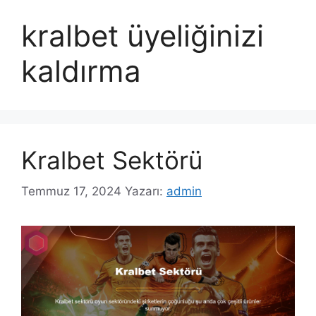
kralbet üyeliğinizi
kaldırma
Kralbet Sektörü
Temmuz 17, 2024
Yazarı:
admin