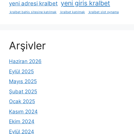
yeni giris kralbet
yeni adresi kralbet
kralbet bahis sitesine katılmak
kralbet katılmak
kralbet slot oynama
Arşivler
Haziran 2026
Eylül 2025
Mayıs 2025
Şubat 2025
Ocak 2025
Kasım 2024
Ekim 2024
Eylül 2024