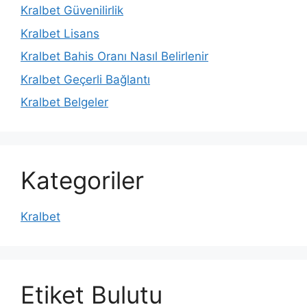
Kralbet Güvenilirlik
Kralbet Lisans
Kralbet Bahis Oranı Nasıl Belirlenir
Kralbet Geçerli Bağlantı
Kralbet Belgeler
Kategoriler
Kralbet
Etiket Bulutu